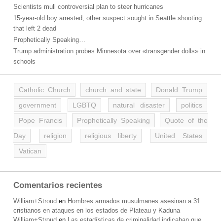
Scientists mull controversial plan to steer hurricanes
15-year-old boy arrested, other suspect sought in Seattle shooting
that left 2 dead
Prophetically Speaking…
Trump administration probes Minnesota over «transgender dolls» in
schools
Catholic Church
church and state
Donald Trump
government
LGBTQ
natural disaster
politics
Pope Francis
Prophetically Speaking
Quote of the
Day
religion
religious liberty
United States
Vatican
Comentarios recientes
William+Stroud
en
Hombres armados musulmanes asesinan a 31
cristianos en ataques en los estados de Plateau y Kaduna
William+Stroud
en
Las estadísticas de criminalidad indicaban que