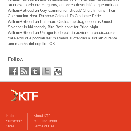
su nuevo barrio era «seguro»; entonces descubrió lo que omitían.
William+Stroud
en
Gay Communion Bread? Church Turns Their
Communion Host ‘Rainbow-Colored’ To Celebrate Pride
William+Stroud
en
Baltimore Orioles tap drag queen as Guest
Splasher in kid-friendly Bird Bath zone for Pride Night
William+Stroud
en
Un agente de policía advierte a predicadores
callejeros que podrían ser multados si ofenden a alguien durante
una marcha del orgullo LGBT.
Follow
Inicio
About KTF
Subscribe
Meet the Team
Store
Terms of Use