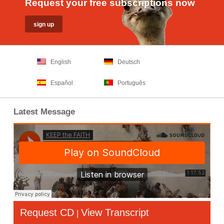
Request your free subscriptions now
English
Deutsch
Español
Português
Latest Message
Request CD
View Transcript
|