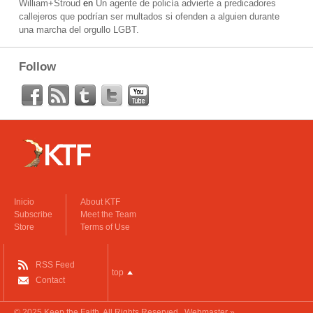
William+Stroud
en
Un agente de policía advierte a predicadores
callejeros que podrían ser multados si ofenden a alguien durante
una marcha del orgullo LGBT.
Follow
Inicio
About KTF
Subscribe
Meet the Team
Store
Terms of Use
RSS Feed
top
Contact
© 2025
Keep the Faith
. All Rights Reserved.
Webmaster »