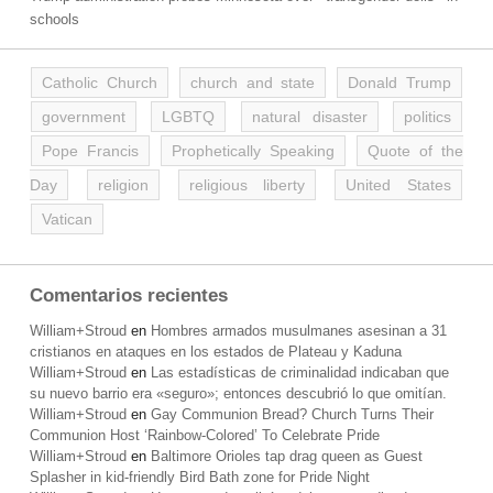
schools
Catholic Church
church and state
Donald Trump
government
LGBTQ
natural disaster
politics
Pope Francis
Prophetically Speaking
Quote of the
Day
religion
religious liberty
United States
Vatican
Comentarios recientes
William+Stroud
en
Hombres armados musulmanes asesinan a 31
cristianos en ataques en los estados de Plateau y Kaduna
William+Stroud
en
Las estadísticas de criminalidad indicaban que
su nuevo barrio era «seguro»; entonces descubrió lo que omitían.
William+Stroud
en
Gay Communion Bread? Church Turns Their
Communion Host ‘Rainbow-Colored’ To Celebrate Pride
William+Stroud
en
Baltimore Orioles tap drag queen as Guest
Splasher in kid-friendly Bird Bath zone for Pride Night