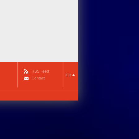
RSS Feed
top
Contact