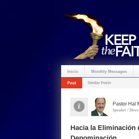
Inicio
Monthly Messages
Post
Similar Posts
Pastor Hal 
Speaker / Direc
Hacia la Eliminación d
Denominación