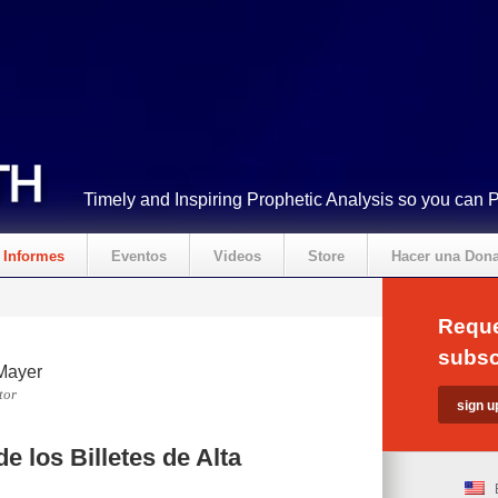
Timely and Inspiring Prophetic Analysis so you can 
Informes
Eventos
Videos
Store
Hacer una Don
Reque
subsc
Mayer
tor
e los Billetes de Alta