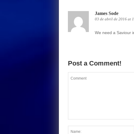
James Sode
03 de abril de 2016 at
We need a Saviour in 
Post a Comment!