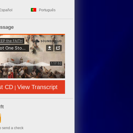
Español
Português
essage
st CD
View Transcript
|
ft
to send a check