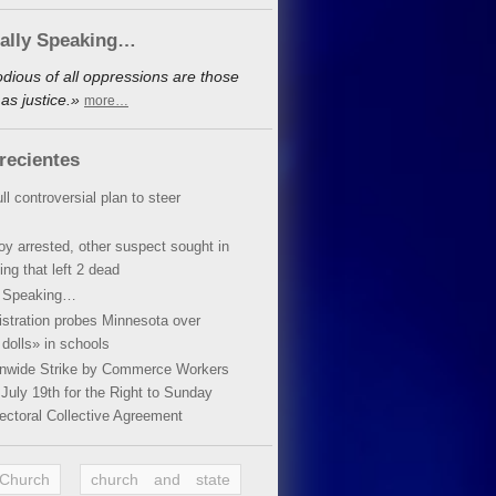
cally Speaking…
dious of all oppressions are those
as justice.»
more…
recientes
ll controversial plan to steer
oy arrested, other suspect sought in
ing that left 2 dead
y Speaking…
stration probes Minnesota over
dolls» in schools
ionwide Strike by Commerce Workers
July 19th for the Right to Sunday
ectoral Collective Agreement
 Church
church and state