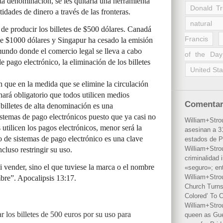
alta denominación, se les quitaría una herramienta
Donald T
dades de dinero a través de las fronteras.
natural 
e producir los billetes de $500 dólares. Canadá
Francis
 de $1000 dólares y Singapur ha cesado la emisión
mundo donde el comercio legal se lleva a cabo
of the Day
e pago electrónico, la eliminación de los billetes
United Sta
n que en la medida que se elimine la circulación
 hará obligatorio que todos utilicen medios
Comentar
 billetes de alta denominación es una
istemas de pago electrónicos puesto que ya casi no
William+Stro
utilicen los pagos electrónicos, menor será la
asesinan a 31
 de sistemas de pago electrónico es una clave
estados de P
William+Stro
ncluso restringir su uso.
criminalidad 
vender, sino el que tuviese la marca o el nombre
«seguro»; en
William+Stro
mbre”. Apocalipsis 13:17.
Church Turns
Colored’ To C
William+Stro
 los billetes de 500 euros por su uso para
queen as Gues