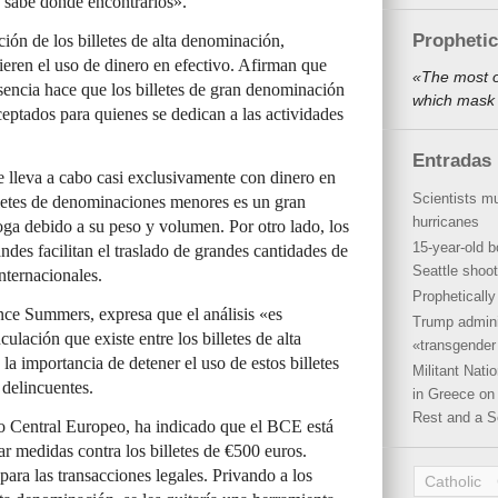
 sabe dónde encontrarlos».
Propheti
ción de los billetes de alta denominación,
ieren el uso de dinero en efectivo. Afirman que
«The most o
encia hace que los billetes de gran denominación
which mask 
ceptados para quienes se dedican a las actividades
Entradas 
se lleva a cabo casi exclusivamente con dinero en
Scientists mu
lletes de denominaciones menores es un gran
hurricanes
oga debido a su peso y volumen. Por otro lado, los
15-year-old b
des facilitan el traslado de grandes cantidades de
Seattle shoot
nternacionales.
Propheticall
nce Summers, expresa que el análisis «es
Trump admini
ulación que existe entre los billetes de alta
«transgender 
a importancia de detener el uso de estos billetes
Militant Nat
 delincuentes.
in Greece on 
Rest and a S
o Central Europeo, ha indicado que el BCE está
r medidas contra los billetes de €500 euros.
para las transacciones legales. Privando a los
Catholic