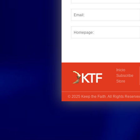
Inicio
Subscribe
Store
© 2025
Keep the Faith
. All Rights Reserv