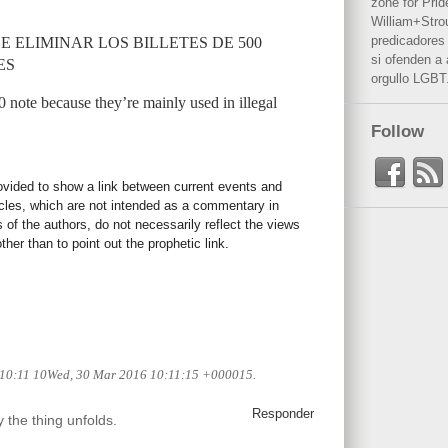
zone for Prid
William+Stro
predicadores 
E ELIMINAR LOS BILLETES DE 500
si ofenden a
ES
orgullo LGBT
 note because they’re mainly used in illegal
Follow
rovided to show a link between current events and
icles, which are not intended as a commentary in
s of the authors, do not necessarily reflect the views
her than to point out the prophetic link.
 10:11 10Wed, 30 Mar 2016 10:11:15 +000015.
Responder
y the thing unfolds.