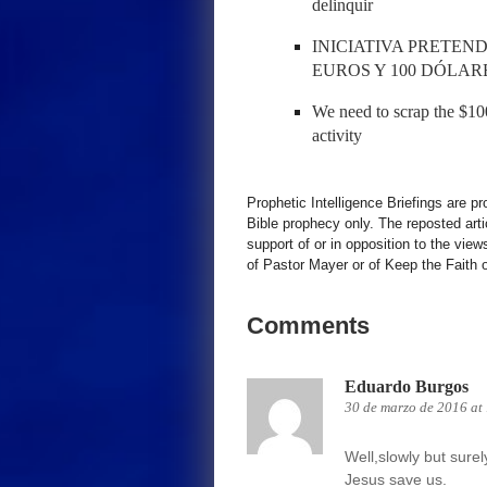
delinquir
INICIATIVA PRETEND
EUROS Y 100 DÓLAR
We need to scrap the $100
activity
Prophetic Intelligence Briefings are p
Bible prophecy only. The reposted art
support of or in opposition to the view
of Pastor Mayer or of Keep the Faith ot
Comments
Eduardo Burgos
30 de marzo de 2016 at
Well,slowly but surel
Jesus save us.