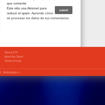
que comente.
Este sitio usa Akismet para
reducir el spam.
Aprende cómo
se procesan los datos de tus comentarios
.
About KTF
Meet the Team
Terms of Use
ed.
Webmaster »