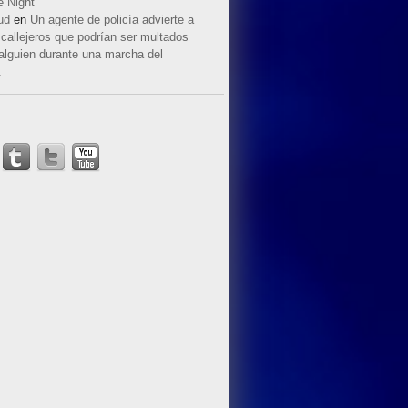
e Night
ud
en
Un agente de policía advierte a
callejeros que podrían ser multados
 alguien durante una marcha del
.