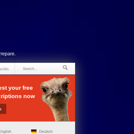
Prepare.
ación
st your free
riptions now
English
Deutsch