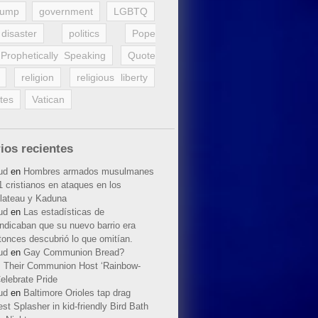
rump
government
LGBTQ
disaster
politics
Pope
Prophetically Speaking
Quote
religion
religious liberty
tes
Vatican
ios recientes
ud
en
Hombres armados musulmanes
 cristianos en ataques en los
lateau y Kaduna
ud
en
Las estadísticas de
indicaban que su nuevo barrio era
tonces descubrió lo que omitían.
ud
en
Gay Communion Bread?
 Their Communion Host ‘Rainbow-
elebrate Pride
ud
en
Baltimore Orioles tap drag
t Splasher in kid-friendly Bird Bath