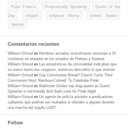
Pope Francis
Prophetically Speaking
Quote of the
Day
religion
religious liberty
United States
Vatican
Comentarios recientes
William+Stroud
en
Hombres armados musulmanes asesinan a 31
cristianos en ataques en los estados de Plateau y Kaduna
William+Stroud
en
Las estadísticas de criminalidad indicaban que
su nuevo barrio era «seguro»; entonces descubrió lo que omitían.
William+Stroud
en
Gay Communion Bread? Church Turns Their
Communion Host ‘Rainbow-Colored’ To Celebrate Pride
William+Stroud
en
Baltimore Orioles tap drag queen as Guest
Splasher in kid-friendly Bird Bath zone for Pride Night
William+Stroud
en
Un agente de policía advierte a predicadores
callejeros que podrían ser multados si ofenden a alguien durante
una marcha del orgullo LGBT.
Follow