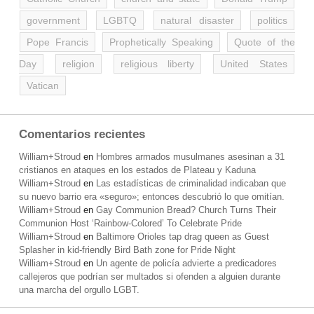
government
LGBTQ
natural disaster
politics
Pope Francis
Prophetically Speaking
Quote of the
Day
religion
religious liberty
United States
Vatican
Comentarios recientes
William+Stroud
en
Hombres armados musulmanes asesinan a 31
cristianos en ataques en los estados de Plateau y Kaduna
William+Stroud
en
Las estadísticas de criminalidad indicaban que
su nuevo barrio era «seguro»; entonces descubrió lo que omitían.
William+Stroud
en
Gay Communion Bread? Church Turns Their
Communion Host ‘Rainbow-Colored’ To Celebrate Pride
William+Stroud
en
Baltimore Orioles tap drag queen as Guest
Splasher in kid-friendly Bird Bath zone for Pride Night
William+Stroud
en
Un agente de policía advierte a predicadores
callejeros que podrían ser multados si ofenden a alguien durante
una marcha del orgullo LGBT.