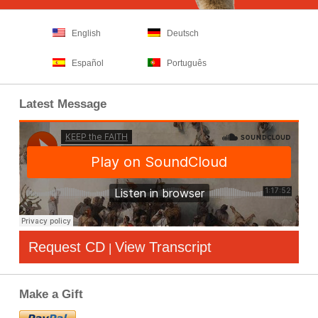
English
Deutsch
Español
Português
Latest Message
Request CD
View Transcript
|
Make a Gift