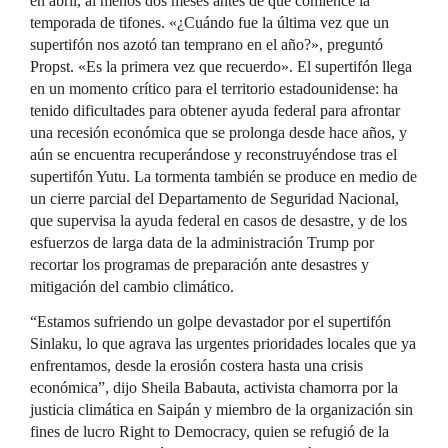
en abril, al menos dos meses antes de que comience la
temporada de tifones. «¿Cuándo fue la última vez que un
supertifón nos azotó tan temprano en el año?», preguntó
Propst. «Es la primera vez que recuerdo». El supertifón llega
en un momento crítico para el territorio estadounidense: ha
tenido dificultades para obtener ayuda federal para afrontar
una recesión económica que se prolonga desde hace años, y
aún se encuentra recuperándose y reconstruyéndose tras el
supertifón Yutu. La tormenta también se produce en medio de
un cierre parcial del Departamento de Seguridad Nacional,
que supervisa la ayuda federal en casos de desastre, y de los
esfuerzos de larga data de la administración Trump por
recortar los programas de preparación ante desastres y
mitigación del cambio climático.
“Estamos sufriendo un golpe devastador por el supertifón
Sinlaku, lo que agrava las urgentes prioridades locales que ya
enfrentamos, desde la erosión costera hasta una crisis
económica”, dijo Sheila Babauta, activista chamorra por la
justicia climática en Saipán y miembro de la organización sin
fines de lucro Right to Democracy, quien se refugió de la