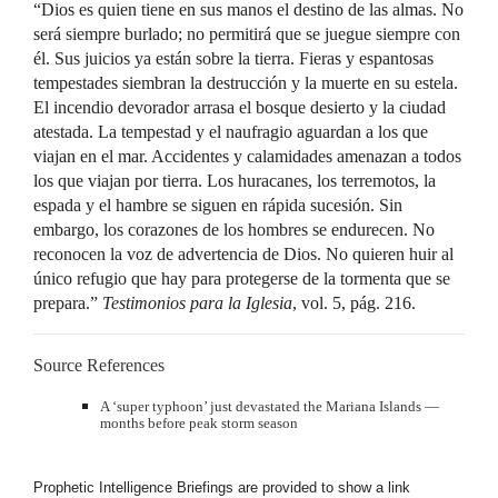
“Dios es quien tiene en sus manos el destino de las almas. No
será siempre burlado; no permitirá que se juegue siempre con
él. Sus juicios ya están sobre la tierra. Fieras y espantosas
tempestades siembran la destrucción y la muerte en su estela.
El incendio devorador arrasa el bosque desierto y la ciudad
atestada. La tempestad y el naufragio aguardan a los que
viajan en el mar. Accidentes y calamidades amenazan a todos
los que viajan por tierra. Los huracanes, los terremotos, la
espada y el hambre se siguen en rápida sucesión. Sin
embargo, los corazones de los hombres se endurecen. No
reconocen la voz de advertencia de Dios. No quieren huir al
único refugio que hay para protegerse de la tormenta que se
prepara.”
Testimonios para la Iglesia
, vol. 5, pág. 216.
Source References
A ‘super typhoon’ just devastated the Mariana Islands —
months before peak storm season
Prophetic Intelligence Briefings are provided to show a link