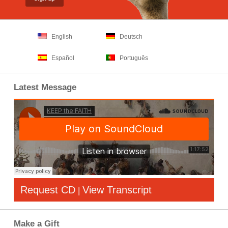
English
Deutsch
Español
Português
Latest Message
Request CD
View Transcript
|
Make a Gift