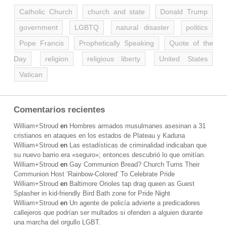
Catholic Church
church and state
Donald Trump
government
LGBTQ
natural disaster
politics
Pope Francis
Prophetically Speaking
Quote of the
Day
religion
religious liberty
United States
Vatican
Comentarios recientes
William+Stroud
en
Hombres armados musulmanes asesinan a 31
cristianos en ataques en los estados de Plateau y Kaduna
William+Stroud
en
Las estadísticas de criminalidad indicaban que
su nuevo barrio era «seguro»; entonces descubrió lo que omitían.
William+Stroud
en
Gay Communion Bread? Church Turns Their
Communion Host ‘Rainbow-Colored’ To Celebrate Pride
William+Stroud
en
Baltimore Orioles tap drag queen as Guest
Splasher in kid-friendly Bird Bath zone for Pride Night
William+Stroud
en
Un agente de policía advierte a predicadores
callejeros que podrían ser multados si ofenden a alguien durante
una marcha del orgullo LGBT.