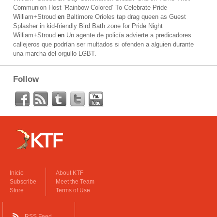
Communion Host ‘Rainbow-Colored’ To Celebrate Pride
William+Stroud
en
Baltimore Orioles tap drag queen as Guest
Splasher in kid-friendly Bird Bath zone for Pride Night
William+Stroud
en
Un agente de policía advierte a predicadores
callejeros que podrían ser multados si ofenden a alguien durante
una marcha del orgullo LGBT.
Follow
Inicio
About KTF
Subscribe
Meet the Team
Store
Terms of Use
RSS Feed