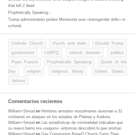
that left 2 dead
Prophetically Speaking…
Trump administration probes Minnesota over «transgender dolls» in
schools
Catholic Church
church and state
Donald Trump
government
LGBTQ
natural disaster
politics
Pope Francis
Prophetically Speaking
Quote of the
Day
religion
religious liberty
United States
Vatican
Comentarios recientes
William+Stroud
en
Hombres armados musulmanes asesinan a 31
cristianos en ataques en los estados de Plateau y Kaduna
William+Stroud
en
Las estadísticas de criminalidad indicaban que
su nuevo barrio era «seguro»; entonces descubrió lo que omitían.
William+Stroud
en
Gay Communion Bread? Church Turns Their