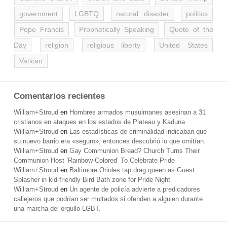
government
LGBTQ
natural disaster
politics
Pope Francis
Prophetically Speaking
Quote of the
Day
religion
religious liberty
United States
Vatican
Comentarios recientes
William+Stroud
en
Hombres armados musulmanes asesinan a 31
cristianos en ataques en los estados de Plateau y Kaduna
William+Stroud
en
Las estadísticas de criminalidad indicaban que
su nuevo barrio era «seguro»; entonces descubrió lo que omitían.
William+Stroud
en
Gay Communion Bread? Church Turns Their
Communion Host ‘Rainbow-Colored’ To Celebrate Pride
William+Stroud
en
Baltimore Orioles tap drag queen as Guest
Splasher in kid-friendly Bird Bath zone for Pride Night
William+Stroud
en
Un agente de policía advierte a predicadores
callejeros que podrían ser multados si ofenden a alguien durante
una marcha del orgullo LGBT.