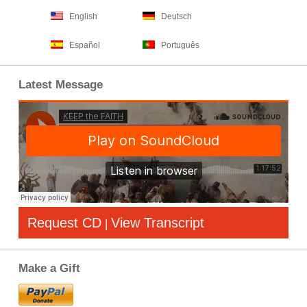
English
Deutsch
Español
Português
Latest Message
Request CD
View Transcript
|
Make a Gift