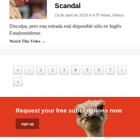
Scandal
19 de abril de 2019 in
KTF News
,
Videos
Disculpa, pero esta entrada está disponible sólo en Inglés
Estadounidense.
Watch This Video →
«
‹
1
2
3
4
5
6
7
›
»
Request your free subscriptions now