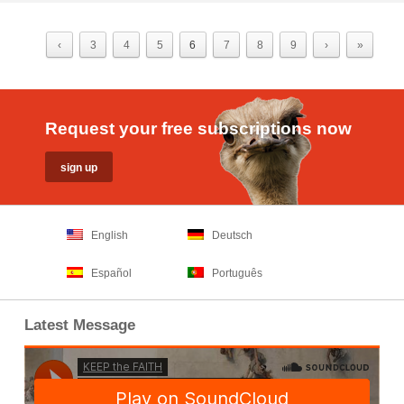
‹
3
4
5
6
7
8
9
›
»
Request your free subscriptions now
English
Deutsch
Español
Português
Latest Message