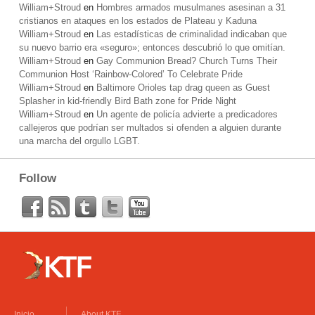
William+Stroud
en
Hombres armados musulmanes asesinan a 31
cristianos en ataques en los estados de Plateau y Kaduna
William+Stroud
en
Las estadísticas de criminalidad indicaban que
su nuevo barrio era «seguro»; entonces descubrió lo que omitían.
William+Stroud
en
Gay Communion Bread? Church Turns Their
Communion Host ‘Rainbow-Colored’ To Celebrate Pride
William+Stroud
en
Baltimore Orioles tap drag queen as Guest
Splasher in kid-friendly Bird Bath zone for Pride Night
William+Stroud
en
Un agente de policía advierte a predicadores
callejeros que podrían ser multados si ofenden a alguien durante
una marcha del orgullo LGBT.
Follow
Inicio
About KTF