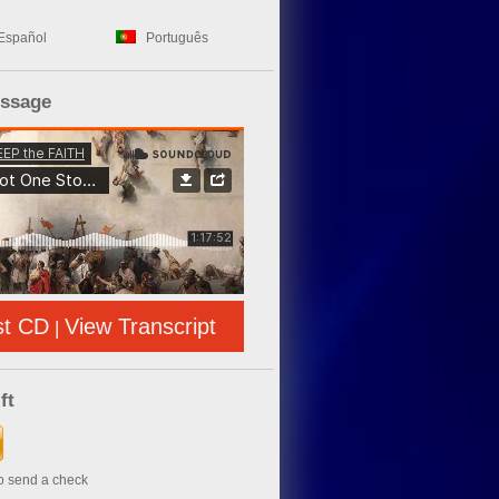
Español
Português
essage
st CD
View Transcript
|
ft
to send a check