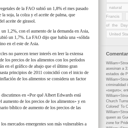
natural 
s vegetales de la FAO subió un 1,8% el mes pasado
la soja, la colza y el aceite de palma, que
Francis
el aceite de girasol.
of the Day
n un 1,2%, con el aumento de la demanda en Asia,
United Sta
 subió un 1,7%. La FAO dijo que había una «sólida
no en el este de Asia.
cles no parecen tener interés en leer la extensa
Comentar
 de los precios de los alimentos con los períodos
William+Stro
án en el gráfico de abajo que el último gran
asesinan a 31
ta principios de 2011 coincidió con el inicio de
estados de P
 inflación de los alimentos se considera un factor
William+Stro
criminalidad 
«seguro»; en
 discutimos en «Por qué Albert Edwards está
William+Stro
l aumento de los precios de los alimentos» y en
Church Turns
Colored’ To C
rio bíblico de aumento de los precios de las
William+Stro
queen as Gues
zone for Prid
 los mercados emergentes son más vulnerables a