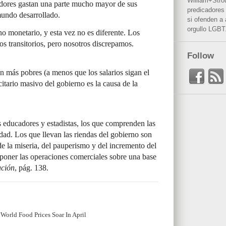
William+Stro
idores gastan una parte mucho mayor de sus
predicadores 
mundo desarrollado.
si ofenden a
orgullo LGBT
o monetario, y esta vez no es diferente. Los
os transitorios, pero nosotros discrepamos.
Follow
n más pobres (a menos que los salarios sigan el
icitario masivo del gobierno es la causa de la
 educadores y estadistas, los que comprenden las
edad. Los que llevan las riendas del gobierno son
de la miseria, del pauperismo y del incremento del
poner las operaciones comerciales sobre una base
ación
, pág. 138.
World Food Prices Soar In April