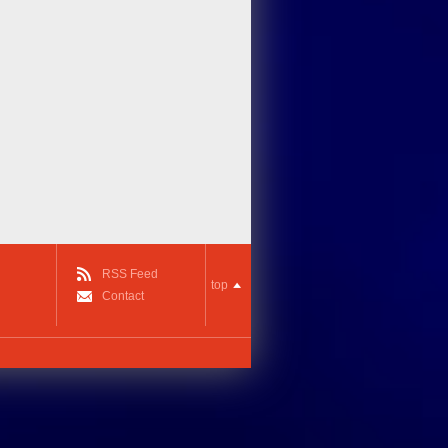
RSS Feed
top
Contact