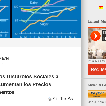
Latest M
Mayer
tor
Reque
os Disturbios Sociales a
Aumentan los Precios
Make a Gi
mentos
Print This Post
Or click here 