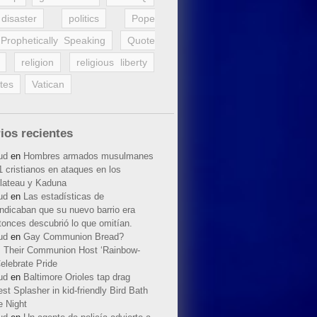
disaster
politics
Pope
Prophetically Speaking
Quote
religion
religious liberty
tes
Vatican
ios recientes
ud
en
Hombres armados musulmanes
 cristianos en ataques en los
lateau y Kaduna
ud
en
Las estadísticas de
indicaban que su nuevo barrio era
tonces descubrió lo que omitían.
ud
en
Gay Communion Bread?
 Their Communion Host ‘Rainbow-
elebrate Pride
ud
en
Baltimore Orioles tap drag
t Splasher in kid-friendly Bird Bath
e Night