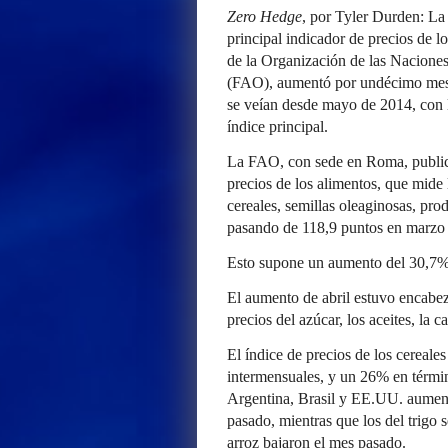
Zero Hedge
, por Tyler Durden: La 
principal indicador de precios de lo
de la Organización de las Naciones
(FAO), aumentó por undécimo mes c
se veían desde mayo de 2014, con l
índice principal.
La FAO, con sede en Roma, publicó
precios de los alimentos, que mide
cereales, semillas oleaginosas, pro
pasando de 118,9 puntos en marzo a
Esto supone un aumento del 30,7% 
El aumento de abril estuvo encabez
precios del azúcar, los aceites, la c
El índice de precios de los cereale
intermensuales, y un 26% en términ
Argentina, Brasil y EE.UU. aument
pasado, mientras que los del trigo 
arroz bajaron el mes pasado.