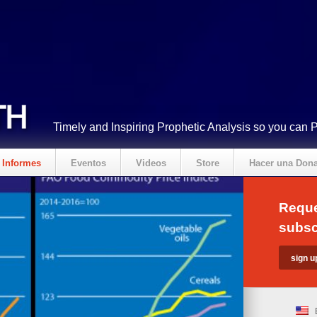
Timely and Inspiring Prophetic Analysis so you can 
Informes
Eventos
Videos
Store
Hacer una Don
Reque
subsc