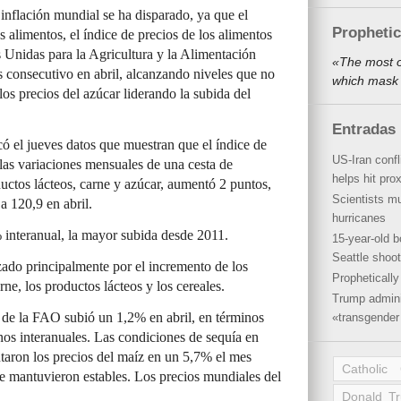
inflación mundial se ha disparado, ya que el
Propheti
s alimentos, el índice de precios de los alimentos
 Unidas para la Agricultura y la Alimentación
«The most o
onsecutivo en abril, alcanzando niveles que no
which mask 
os precios del azúcar liderando la subida del
Entradas 
 el jueves datos que muestran que el índice de
US-Iran conf
 las variaciones mensuales de una cesta de
helps hit pro
ductos lácteos, carne y azúcar, aumentó 2 puntos,
Scientists mu
 120,9 en abril.
hurricanes
interanual, la mayor subida desde 2011.
15-year-old b
Seattle shoot
ado principalmente por el incremento de los
Propheticall
arne, los productos lácteos y los cereales.
Trump admini
s de la FAO subió un 1,2% en abril, en términos
«transgender 
os interanuales. Las condiciones de sequía en
aron los precios del maíz en un 5,7% el mes
Catholic
se mantuvieron estables. Los precios mundiales del
Donald T