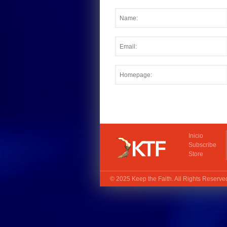
Inicio
Subscribe
Store
© 2025
Keep the Faith
. All Rights Reserv