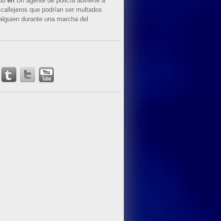
ud
en
Un agente de policía advierte a
callejeros que podrían ser multados
 alguien durante una marcha del
.