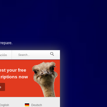
Prepare.
ación
st your free
riptions now
English
Deutsch