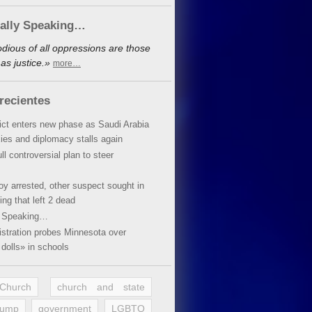
cally Speaking…
dious of all oppressions are those
as justice.»
more…
recientes
lict enters new phase as Saudi Arabia
xies and diplomacy stalls again
ll controversial plan to steer
oy arrested, other suspect sought in
ing that left 2 dead
y Speaking…
stration probes Minnesota over
dolls» in schools
 Church
church and state
rump
government
LGBTQ