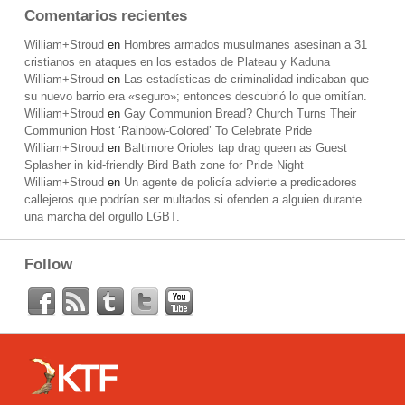
Comentarios recientes
William+Stroud
en
Hombres armados musulmanes asesinan a 31
cristianos en ataques en los estados de Plateau y Kaduna
William+Stroud
en
Las estadísticas de criminalidad indicaban que
su nuevo barrio era «seguro»; entonces descubrió lo que omitían.
William+Stroud
en
Gay Communion Bread? Church Turns Their
Communion Host ‘Rainbow-Colored’ To Celebrate Pride
William+Stroud
en
Baltimore Orioles tap drag queen as Guest
Splasher in kid-friendly Bird Bath zone for Pride Night
William+Stroud
en
Un agente de policía advierte a predicadores
callejeros que podrían ser multados si ofenden a alguien durante
una marcha del orgullo LGBT.
Follow