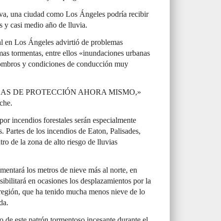
tiva, una ciudad como Los Ángeles podría recibir
 y casi medio año de lluvia.
l en Los Ángeles advirtió de problemas
mas tormentas, entre ellos «inundaciones urbanas
scombros y condiciones de conducción muy
AS DE PROTECCIÓN AHORA MISMO,»
che.
por incendios forestales serán especialmente
. Partes de los incendios de Eaton, Palisades,
o de la zona de alto riesgo de lluvias
entará los metros de nieve más al norte, en
sibilitará en ocasiones los desplazamientos por la
 región, que ha tenido mucha menos nieve de lo
da.
ro de este patrón tormentoso incesante durante el