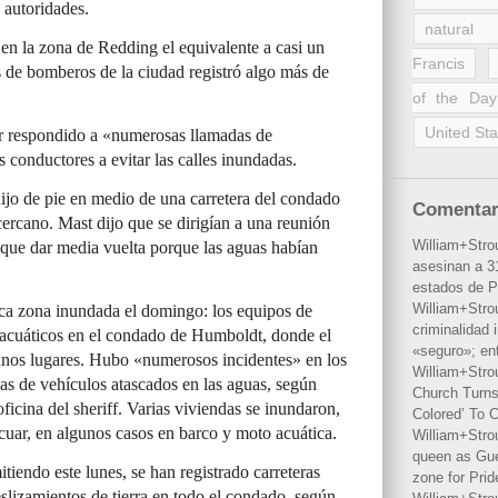
s autoridades.
natural 
en la zona de Redding el equivalente a casi un
Francis
s de bomberos de la ciudad registró algo más de
of the Day
United Sta
r respondido a «numerosas llamadas de
s conductores a evitar las calles inundadas.
ijo de pie en medio de una carretera del condado
Comentar
ercano. Mast dijo que se dirigían a una reunión
William+Stro
 que dar media vuelta porque las aguas habían
asesinan a 31
estados de P
William+Stro
ica zona inundada el domingo: los equipos de
criminalidad 
s acuáticos en el condado de Humboldt, donde el
«seguro»; en
unos lugares. Hubo «numerosos incidentes» en los
William+Stro
nas de vehículos atascados en las aguas, según
Church Turns
icina del sheriff. Varias viviendas se inundaron,
Colored’ To C
acuar, en algunos casos en barco y moto acuática.
William+Stro
queen as Gues
iendo este lunes, se han registrado carreteras
zone for Prid
slizamientos de tierra en todo el condado, según