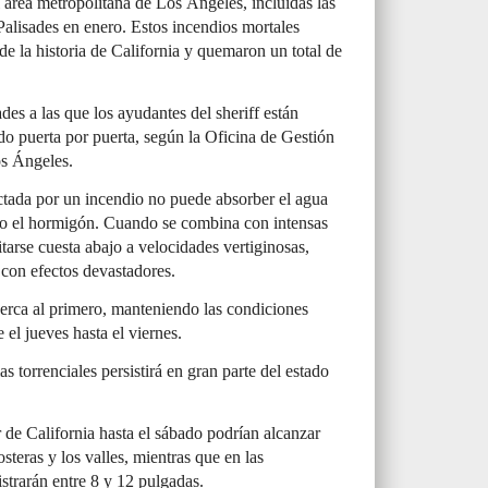
 área metropolitana de Los Ángeles, incluidas las
Palisades en enero. Estos incendios mortales
de la historia de California y quemaron un total de
es a las que los ayudantes del sheriff están
do puerta por puerta, según la Oficina de Gestión
s Ángeles.
ctada por un incendio no puede absorber el agua
mo el hormigón. Cuando se combina con intensas
itarse cuesta abajo a velocidades vertiginosas,
 con efectos devastadores.
cerca al primero, manteniendo las condiciones
 el jueves hasta el viernes.
s torrenciales persistirá en gran parte del estado
r de California hasta el sábado podrían alcanzar
steras y los valles, mientras que en las
istrarán entre 8 y 12 pulgadas.