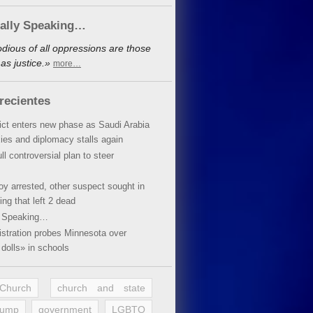
cally Speaking…
dious of all oppressions are those
as justice.»
more…
recientes
lict enters new phase as Saudi Arabia
xies and diplomacy stalls again
ll controversial plan to steer
oy arrested, other suspect sought in
ing that left 2 dead
y Speaking…
stration probes Minnesota over
dolls» in schools
 Church
church and state
rump
government
LGBTQ