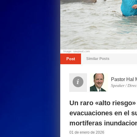
Image: rawpixel.com
Post
Similar Posts
Pastor Hal 
Speaker / Direc
Un raro «alto riesgo
evacuaciones en el su
mortíferas inundacion
01 de enero de 2026