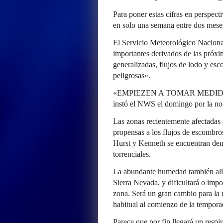
Para poner estas cifras en perspec
en solo una semana entre dos meses
El Servicio Meteorológico Naciona
importantes derivados de las próxi
generalizadas, flujos de lodo y e
peligrosas».
«EMPIEZEN A TOMAR MEDID
instó el NWS el domingo por la no
Las zonas recientemente afectadas 
propensas a los flujos de escombros
Hurst y Kenneth se encuentran dentr
torrenciales.
La abundante humedad también alim
Sierra Nevada, y dificultará o impo
zona. Será un gran cambio para la
habitual al comienzo de la tempora
Parece que por fin llegará un respi