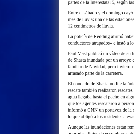
partes de la Interestatal 5, según la
Entre el sábado y el domingo cayó 
mes de lluvia: una de las estacione
12 centímetros de lluvia.
La policía de Redding afirmó habe
conductores atrapados» e instó a lo
Paul Mast publicó un vídeo de su h
de Shasta inundada por un arroyo c
familiar de Navidad, pero tuvieron
arrasado parte de la carretera.
El condado de Shasta no fue la ún
rescate también realizaron rescate
agua llegaba hasta el pecho en alg
que los agentes rescataron a perso
informó a CNN un portavoz de la of
lo que obligó a los residentes a ev
Aunque las inundaciones están remit
arrasadas, flujos de escombros y de