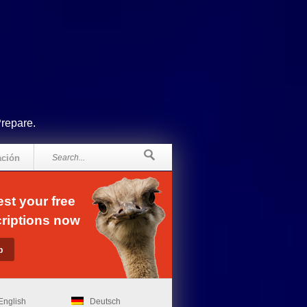
Prepare.
ación
st your free
riptions now
English
Deutsch