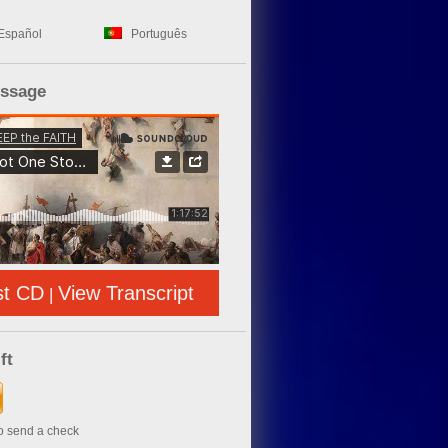
Español
Português
essage
st CD
View Transcript
|
ft
to send a check