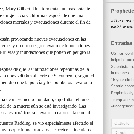
ce y Mary Gilbert: Una tormenta aún más potente
Propheti
se dirige hacia California después de que una
«The most o
iones mortales y evacuaciones durante el fin de
which mask 
r están provocando nuevas evacuaciones en las
Entradas 
geles y un raro riesgo elevado de inundaciones
e lluvias y inundaciones que ponen en peligro la
US-Iran conf
helps hit pro
Scientists mu
spués de que las inundaciones repentinas de la
hurricanes
, a unos 240 km al norte de Sacramento, según el
15-year-old b
ien dijo que la policía y los bomberos llevaron a
Seattle shoot
.
Propheticall
ima de un vehículo inundado, dijo Littau el lunes
Trump admini
ial de la muerte aún se está investigando. Las
«transgender 
scates acuáticos se llevaron a cabo en la ciudad.
uentra Redding, se vio especialmente afectado el
Catholic
luvias que inundaron varias carreteras, incluidas
Donald T