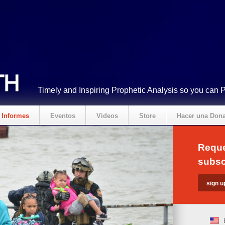
Timely and Inspiring Prophetic Analysis so you can 
Informes
Eventos
Videos
Store
Hacer una Don
Reque
subsc