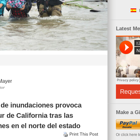
Latest M
Mayer
tor
Reque
» de inundaciones provoca
Make a Gi
r de California tras las
es en el norte del estado
Print This Post
Or click here 