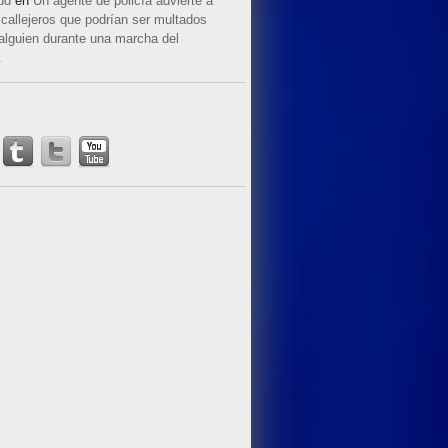
ud
en
Un agente de policía advierte a
callejeros que podrían ser multados
 alguien durante una marcha del
.