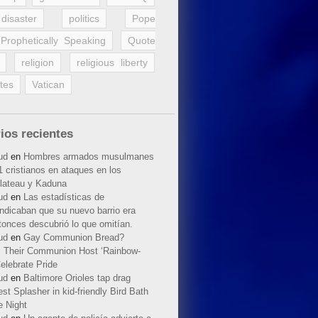
disaster
politics
Pope
Prophetically Speaking
Quote
religion
religious liberty
tes
Vatican
ios recientes
ud
en
Hombres armados musulmanes
 cristianos en ataques en los
lateau y Kaduna
ud
en
Las estadísticas de
indicaban que su nuevo barrio era
tonces descubrió lo que omitían.
ud
en
Gay Communion Bread?
 Their Communion Host ‘Rainbow-
elebrate Pride
ud
en
Baltimore Orioles tap drag
t Splasher in kid-friendly Bird Bath
e Night