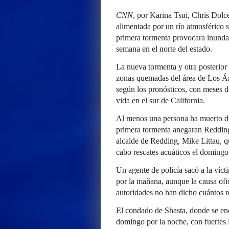
CNN
, por Karina Tsui, Chris Dol
alimentada por un río atmosférico 
primera tormenta provocara inundac
semana en el norte del estado.
La nueva tormenta y otra posterio
zonas quemadas del área de Los Án
según los pronósticos, con meses d
vida en el sur de California.
Al menos una persona ha muerto de
primera tormenta anegaran Redding
alcalde de Redding, Mike Littau, qu
cabo rescates acuáticos el domingo
Un agente de policía sacó a la víct
por la mañana, aunque la causa ofic
autoridades no han dicho cuántos re
El condado de Shasta, donde se enc
domingo por la noche, con fuertes l