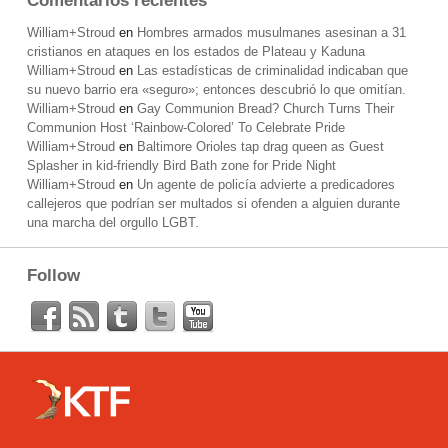
Comentarios recientes
William+Stroud
en
Hombres armados musulmanes asesinan a 31
cristianos en ataques en los estados de Plateau y Kaduna
William+Stroud
en
Las estadísticas de criminalidad indicaban que
su nuevo barrio era «seguro»; entonces descubrió lo que omitían.
William+Stroud
en
Gay Communion Bread? Church Turns Their
Communion Host ‘Rainbow-Colored’ To Celebrate Pride
William+Stroud
en
Baltimore Orioles tap drag queen as Guest
Splasher in kid-friendly Bird Bath zone for Pride Night
William+Stroud
en
Un agente de policía advierte a predicadores
callejeros que podrían ser multados si ofenden a alguien durante
una marcha del orgullo LGBT.
Follow