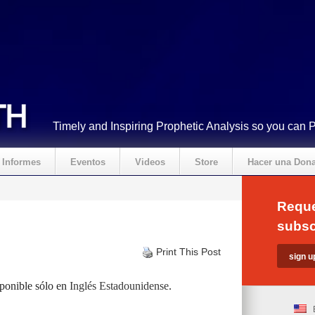
Timely and Inspiring Prophetic Analysis so you can 
Informes
Eventos
Videos
Store
Hacer una Don
Reque
subsc
Print This Post
sponible sólo en
Inglés Estadounidense
.