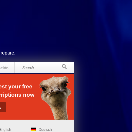
Prepare.
ación
st your free
riptions now
English
Deutsch