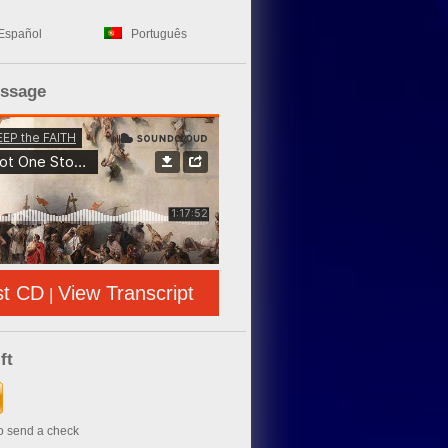
Español
Português
essage
st CD
View Transcript
|
ft
to send a check