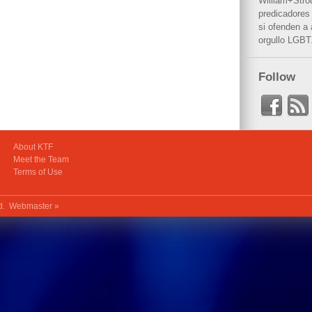
William+Stro
predicadores 
si ofenden a
orgullo LGBT
Follow
About KTF
Meet the Team
Terms of Use
ed.
Webmaster »