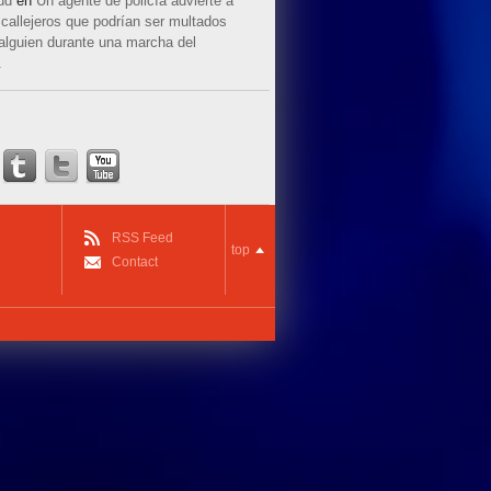
ud
en
Un agente de policía advierte a
callejeros que podrían ser multados
 alguien durante una marcha del
.
RSS Feed
top
Contact