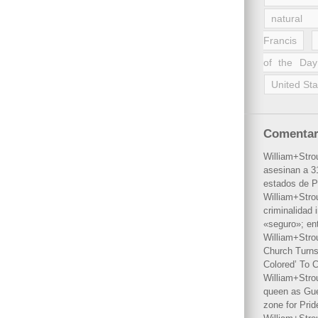
natural 
Francis
of the Day
United Sta
Comentar
William+Stro
asesinan a 31
estados de P
William+Stro
criminalidad 
«seguro»; en
William+Stro
Church Turns
Colored’ To C
William+Stro
queen as Gues
zone for Prid