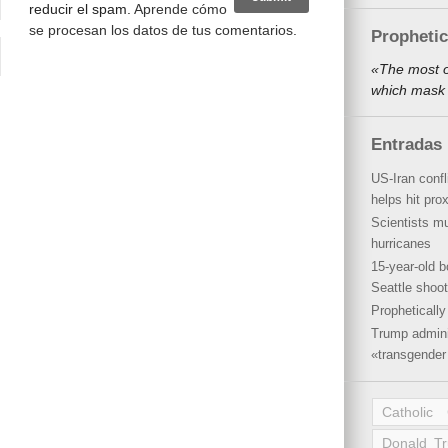
reducir el spam.
Aprende cómo
se procesan los datos de tus comentarios
.
Propheti
«The most o
which mask 
Entradas 
US-Iran conf
helps hit pro
Scientists mu
hurricanes
15-year-old b
Seattle shoot
Propheticall
Trump admini
«transgender 
Catholic
Donald T