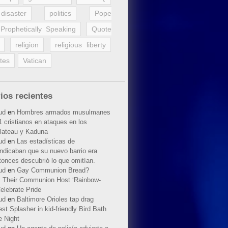
disaster
politics
Pope
Prophetically Speaking
Quote
religion
religious liberty
tes
Vatican
ios recientes
ud
en
Hombres armados musulmanes
 cristianos en ataques en los
lateau y Kaduna
ud
en
Las estadísticas de
indicaban que su nuevo barrio era
tonces descubrió lo que omitían.
ud
en
Gay Communion Bread?
 Their Communion Host ‘Rainbow-
elebrate Pride
ud
en
Baltimore Orioles tap drag
t Splasher in kid-friendly Bird Bath
e Night