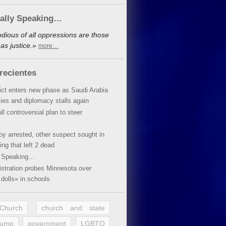
cally Speaking…
dious of all oppressions are those
as justice.»
more…
recientes
lict enters new phase as Saudi Arabia
xies and diplomacy stalls again
ll controversial plan to steer
oy arrested, other suspect sought in
ing that left 2 dead
y Speaking…
stration probes Minnesota over
dolls» in schools
 Church
church and state
rump
government
LGBTQ