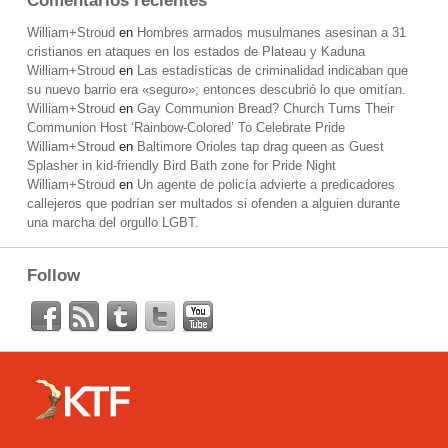
Comentarios recientes
William+Stroud
en
Hombres armados musulmanes asesinan a 31
cristianos en ataques en los estados de Plateau y Kaduna
William+Stroud
en
Las estadísticas de criminalidad indicaban que
su nuevo barrio era «seguro»; entonces descubrió lo que omitían.
William+Stroud
en
Gay Communion Bread? Church Turns Their
Communion Host ‘Rainbow-Colored’ To Celebrate Pride
William+Stroud
en
Baltimore Orioles tap drag queen as Guest
Splasher in kid-friendly Bird Bath zone for Pride Night
William+Stroud
en
Un agente de policía advierte a predicadores
callejeros que podrían ser multados si ofenden a alguien durante
una marcha del orgullo LGBT.
Follow