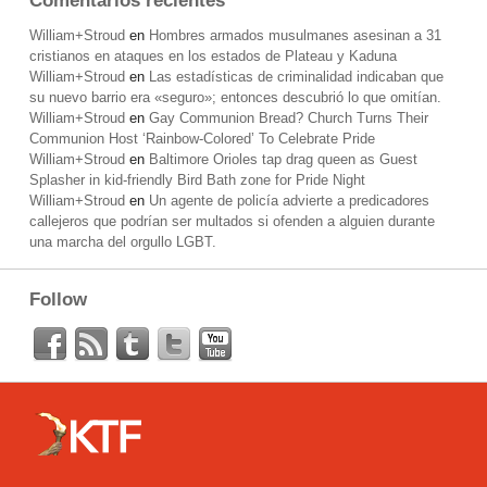
Comentarios recientes
William+Stroud
en
Hombres armados musulmanes asesinan a 31
cristianos en ataques en los estados de Plateau y Kaduna
William+Stroud
en
Las estadísticas de criminalidad indicaban que
su nuevo barrio era «seguro»; entonces descubrió lo que omitían.
William+Stroud
en
Gay Communion Bread? Church Turns Their
Communion Host ‘Rainbow-Colored’ To Celebrate Pride
William+Stroud
en
Baltimore Orioles tap drag queen as Guest
Splasher in kid-friendly Bird Bath zone for Pride Night
William+Stroud
en
Un agente de policía advierte a predicadores
callejeros que podrían ser multados si ofenden a alguien durante
una marcha del orgullo LGBT.
Follow