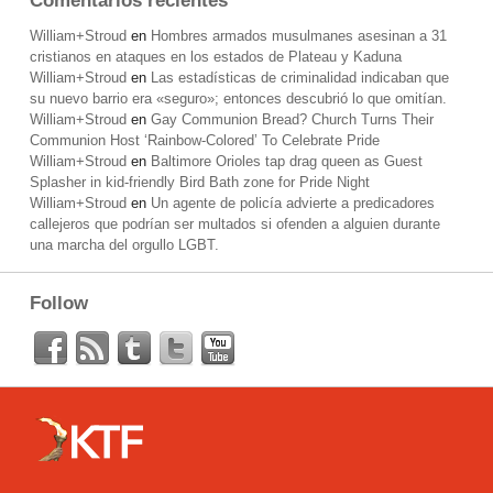
Comentarios recientes
William+Stroud
en
Hombres armados musulmanes asesinan a 31
cristianos en ataques en los estados de Plateau y Kaduna
William+Stroud
en
Las estadísticas de criminalidad indicaban que
su nuevo barrio era «seguro»; entonces descubrió lo que omitían.
William+Stroud
en
Gay Communion Bread? Church Turns Their
Communion Host ‘Rainbow-Colored’ To Celebrate Pride
William+Stroud
en
Baltimore Orioles tap drag queen as Guest
Splasher in kid-friendly Bird Bath zone for Pride Night
William+Stroud
en
Un agente de policía advierte a predicadores
callejeros que podrían ser multados si ofenden a alguien durante
una marcha del orgullo LGBT.
Follow