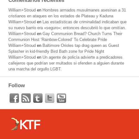
Comentarios recientes
William+Stroud
en
Hombres armados musulmanes asesinan a 31
cristianos en ataques en los estados de Plateau y Kaduna
William+Stroud
en
Las estadísticas de criminalidad indicaban que
su nuevo barrio era «seguro»; entonces descubrió lo que omitían.
William+Stroud
en
Gay Communion Bread? Church Turns Their
Communion Host ‘Rainbow-Colored’ To Celebrate Pride
William+Stroud
en
Baltimore Orioles tap drag queen as Guest
Splasher in kid-friendly Bird Bath zone for Pride Night
William+Stroud
en
Un agente de policía advierte a predicadores
callejeros que podrían ser multados si ofenden a alguien durante
una marcha del orgullo LGBT.
Follow