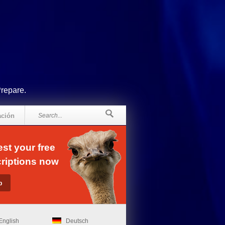
Prepare.
ación
st your free
riptions now
English
Deutsch