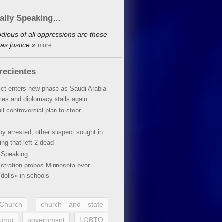
cally Speaking…
dious of all oppressions are those
as justice.»
more…
recientes
lict enters new phase as Saudi Arabia
xies and diplomacy stalls again
ll controversial plan to steer
oy arrested, other suspect sought in
ing that left 2 dead
y Speaking…
stration probes Minnesota over
dolls» in schools
 Church
church and state
rump
government
LGBTQ