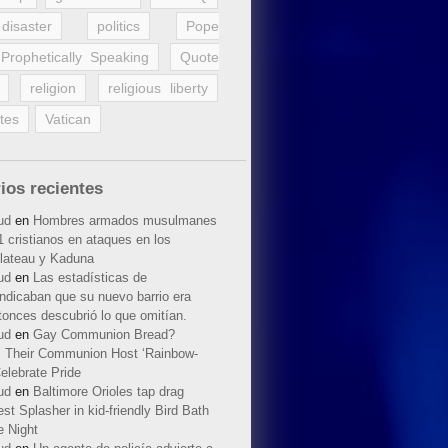
disaster
politics
Pope
Prophetically Speaking
Quote
religion
religious liberty
tes
Vatican
ios recientes
ud
en
Hombres armados musulmanes
 cristianos en ataques en los
lateau y Kaduna
ud
en
Las estadísticas de
indicaban que su nuevo barrio era
tonces descubrió lo que omitían.
ud
en
Gay Communion Bread?
 Their Communion Host ‘Rainbow-
elebrate Pride
ud
en
Baltimore Orioles tap drag
t Splasher in kid-friendly Bird Bath
e Night