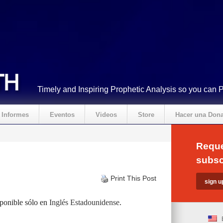
Timely and Inspiring Prophetic Analysis so you can 
Informes
Eventos
Videos
Store
Hacer una Don
Reque
subsc
Print This Post
sponible sólo en
Inglés Estadounidense
.