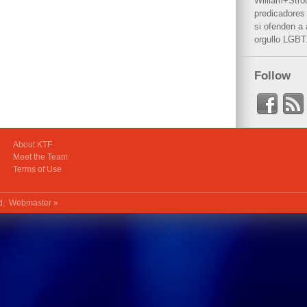
William+Stro
predicadores 
si ofenden a
orgullo LGBT
Follow
About KTF
Meet the Team
Terms of Use
ed.
Webmaster »