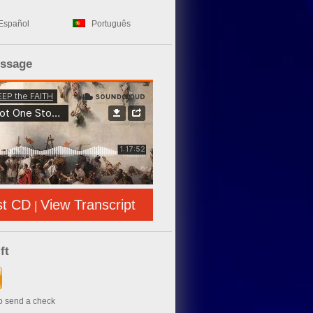
Español
Português
essage
st CD
View Transcript
|
ft
to send a check