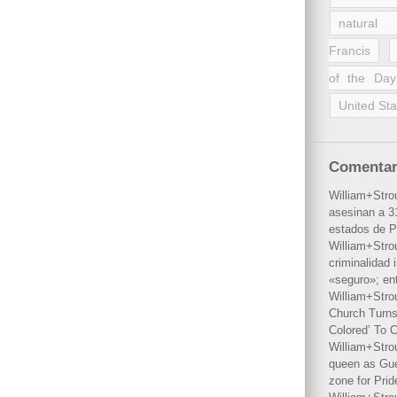
natural 
Francis
of the Day
United Sta
Comentar
William+Stro
asesinan a 31
estados de P
William+Stro
criminalidad 
«seguro»; en
William+Stro
Church Turns
Colored’ To C
William+Stro
queen as Gues
zone for Prid