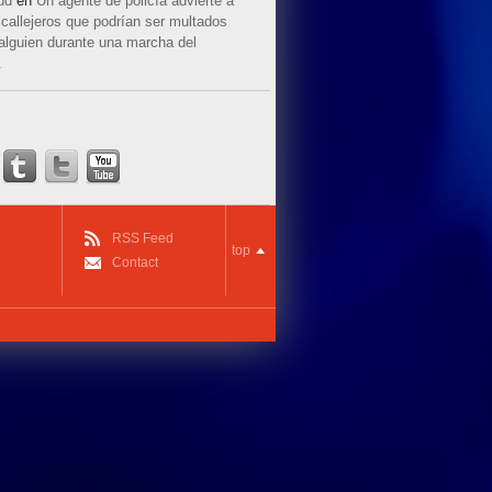
ud
en
Un agente de policía advierte a
callejeros que podrían ser multados
 alguien durante una marcha del
.
RSS Feed
top
Contact