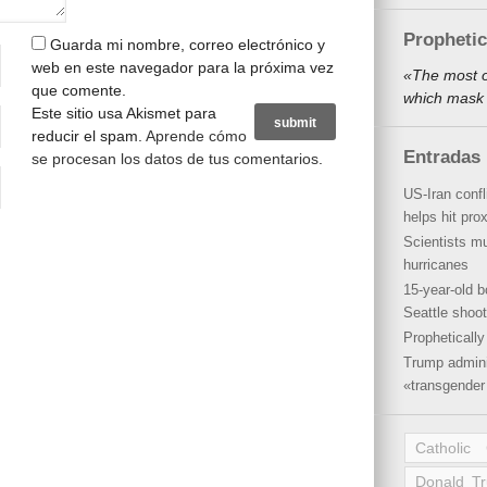
Propheti
Guarda mi nombre, correo electrónico y
web en este navegador para la próxima vez
«The most o
que comente.
which mask 
Este sitio usa Akismet para
reducir el spam.
Aprende cómo
Entradas 
se procesan los datos de tus comentarios
.
US-Iran conf
helps hit pro
Scientists mu
hurricanes
15-year-old b
Seattle shoot
Propheticall
Trump admini
«transgender 
Catholic
Donald T