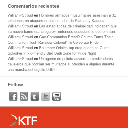
Comentarios recientes
William+Stroud
en
Hombres armados musulmanes asesinan a 31
cristianos en ataques en los estados de Plateau y Kaduna
William+Stroud
en
Las estadísticas de criminalidad indicaban que
su nuevo barrio era «seguro»; entonces descubrió lo que omitían.
William+Stroud
en
Gay Communion Bread? Church Turns Their
Communion Host ‘Rainbow-Colored’ To Celebrate Pride
William+Stroud
en
Baltimore Orioles tap drag queen as Guest
Splasher in kid-friendly Bird Bath zone for Pride Night
William+Stroud
en
Un agente de policía advierte a predicadores
callejeros que podrían ser multados si ofenden a alguien durante
una marcha del orgullo LGBT.
Follow