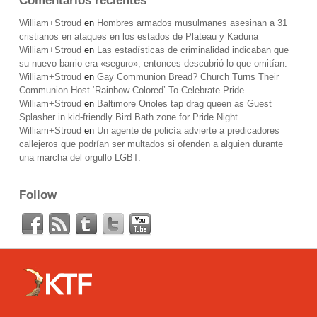
Comentarios recientes
William+Stroud
en
Hombres armados musulmanes asesinan a 31
cristianos en ataques en los estados de Plateau y Kaduna
William+Stroud
en
Las estadísticas de criminalidad indicaban que
su nuevo barrio era «seguro»; entonces descubrió lo que omitían.
William+Stroud
en
Gay Communion Bread? Church Turns Their
Communion Host ‘Rainbow-Colored’ To Celebrate Pride
William+Stroud
en
Baltimore Orioles tap drag queen as Guest
Splasher in kid-friendly Bird Bath zone for Pride Night
William+Stroud
en
Un agente de policía advierte a predicadores
callejeros que podrían ser multados si ofenden a alguien durante
una marcha del orgullo LGBT.
Follow