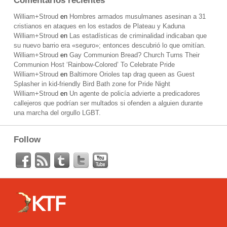
Comentarios recientes
William+Stroud
en
Hombres armados musulmanes asesinan a 31
cristianos en ataques en los estados de Plateau y Kaduna
William+Stroud
en
Las estadísticas de criminalidad indicaban que
su nuevo barrio era «seguro»; entonces descubrió lo que omitían.
William+Stroud
en
Gay Communion Bread? Church Turns Their
Communion Host ‘Rainbow-Colored’ To Celebrate Pride
William+Stroud
en
Baltimore Orioles tap drag queen as Guest
Splasher in kid-friendly Bird Bath zone for Pride Night
William+Stroud
en
Un agente de policía advierte a predicadores
callejeros que podrían ser multados si ofenden a alguien durante
una marcha del orgullo LGBT.
Follow