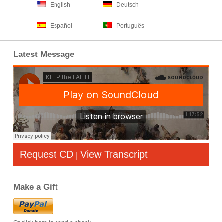
English
Deutsch
Español
Português
Latest Message
Request CD
View Transcript
|
Make a Gift