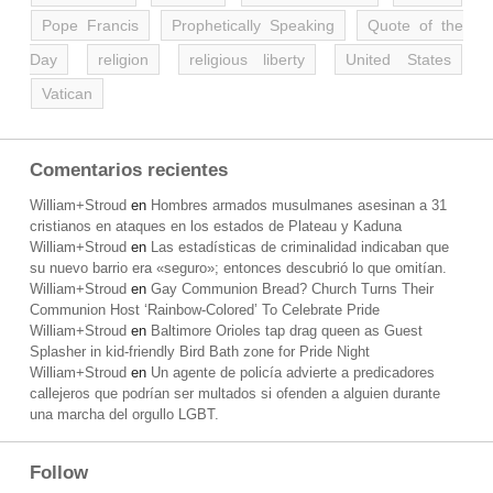
Pope Francis
Prophetically Speaking
Quote of the
Day
religion
religious liberty
United States
Vatican
Comentarios recientes
William+Stroud
en
Hombres armados musulmanes asesinan a 31
cristianos en ataques en los estados de Plateau y Kaduna
William+Stroud
en
Las estadísticas de criminalidad indicaban que
su nuevo barrio era «seguro»; entonces descubrió lo que omitían.
William+Stroud
en
Gay Communion Bread? Church Turns Their
Communion Host ‘Rainbow-Colored’ To Celebrate Pride
William+Stroud
en
Baltimore Orioles tap drag queen as Guest
Splasher in kid-friendly Bird Bath zone for Pride Night
William+Stroud
en
Un agente de policía advierte a predicadores
callejeros que podrían ser multados si ofenden a alguien durante
una marcha del orgullo LGBT.
Follow