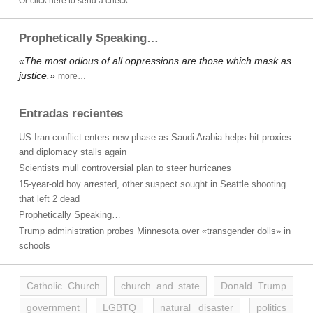
Or click here to send a check
Prophetically Speaking…
«The most odious of all oppressions are those which mask as
justice.»
more…
Entradas recientes
US-Iran conflict enters new phase as Saudi Arabia helps hit proxies
and diplomacy stalls again
Scientists mull controversial plan to steer hurricanes
15-year-old boy arrested, other suspect sought in Seattle shooting
that left 2 dead
Prophetically Speaking…
Trump administration probes Minnesota over «transgender dolls» in
schools
Catholic Church
church and state
Donald Trump
government
LGBTQ
natural disaster
politics