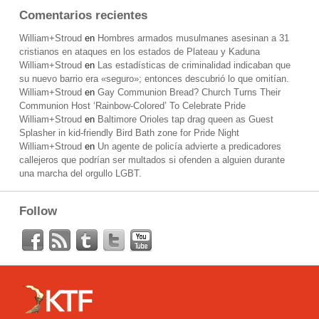
Comentarios recientes
William+Stroud
en
Hombres armados musulmanes asesinan a 31
cristianos en ataques en los estados de Plateau y Kaduna
William+Stroud
en
Las estadísticas de criminalidad indicaban que
su nuevo barrio era «seguro»; entonces descubrió lo que omitían.
William+Stroud
en
Gay Communion Bread? Church Turns Their
Communion Host ‘Rainbow-Colored’ To Celebrate Pride
William+Stroud
en
Baltimore Orioles tap drag queen as Guest
Splasher in kid-friendly Bird Bath zone for Pride Night
William+Stroud
en
Un agente de policía advierte a predicadores
callejeros que podrían ser multados si ofenden a alguien durante
una marcha del orgullo LGBT.
Follow