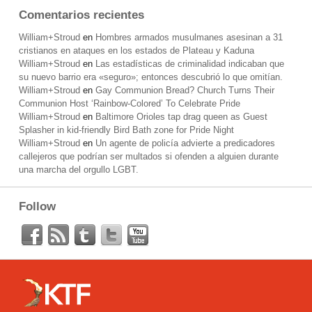
Comentarios recientes
William+Stroud
en
Hombres armados musulmanes asesinan a 31
cristianos en ataques en los estados de Plateau y Kaduna
William+Stroud
en
Las estadísticas de criminalidad indicaban que
su nuevo barrio era «seguro»; entonces descubrió lo que omitían.
William+Stroud
en
Gay Communion Bread? Church Turns Their
Communion Host ‘Rainbow-Colored’ To Celebrate Pride
William+Stroud
en
Baltimore Orioles tap drag queen as Guest
Splasher in kid-friendly Bird Bath zone for Pride Night
William+Stroud
en
Un agente de policía advierte a predicadores
callejeros que podrían ser multados si ofenden a alguien durante
una marcha del orgullo LGBT.
Follow