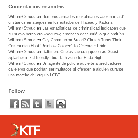
Comentarios recientes
William+Stroud
en
Hombres armados musulmanes asesinan a 31
cristianos en ataques en los estados de Plateau y Kaduna
William+Stroud
en
Las estadísticas de criminalidad indicaban que
su nuevo barrio era «seguro»; entonces descubrió lo que omitían.
William+Stroud
en
Gay Communion Bread? Church Turns Their
Communion Host ‘Rainbow-Colored’ To Celebrate Pride
William+Stroud
en
Baltimore Orioles tap drag queen as Guest
Splasher in kid-friendly Bird Bath zone for Pride Night
William+Stroud
en
Un agente de policía advierte a predicadores
callejeros que podrían ser multados si ofenden a alguien durante
una marcha del orgullo LGBT.
Follow