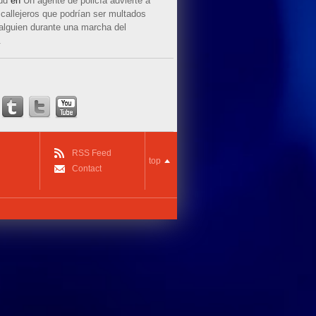
ud
en
Un agente de policía advierte a
callejeros que podrían ser multados
 alguien durante una marcha del
.
RSS Feed
top
Contact