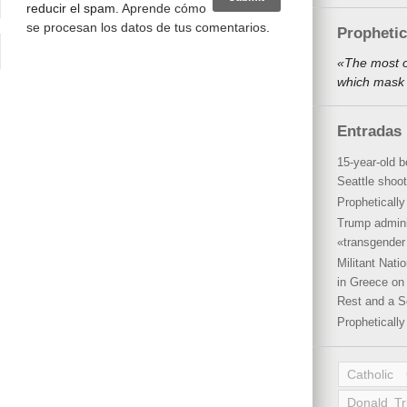
reducir el spam.
Aprende cómo
se procesan los datos de tus comentarios
.
Propheti
«The most o
which mask 
Entradas 
15-year-old b
Seattle shoot
Propheticall
Trump admini
«transgender 
Militant Nat
in Greece on 
Rest and a S
Propheticall
Catholic
Donald T