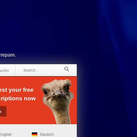
Prepare.
ación
st your free
riptions now
English
Deutsch