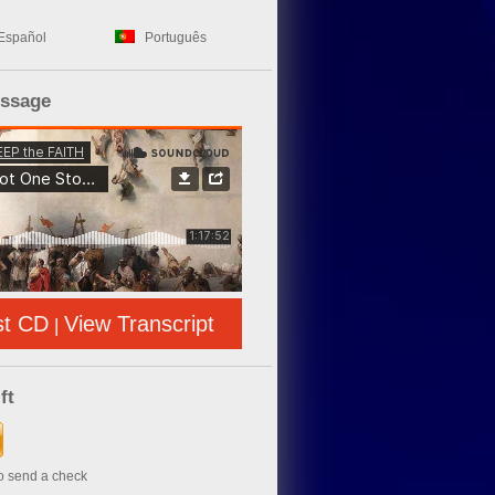
Español
Português
essage
st CD
View Transcript
|
ft
to send a check