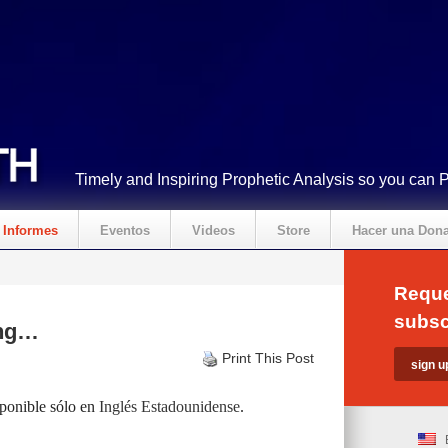
Timely and Inspiring Prophetic Analysis so you can 
Informes
Eventos
Videos
Store
Hacer una Don
Reque
subsc
ing…
Print This Post
sponible sólo en
Inglés Estadounidense
.