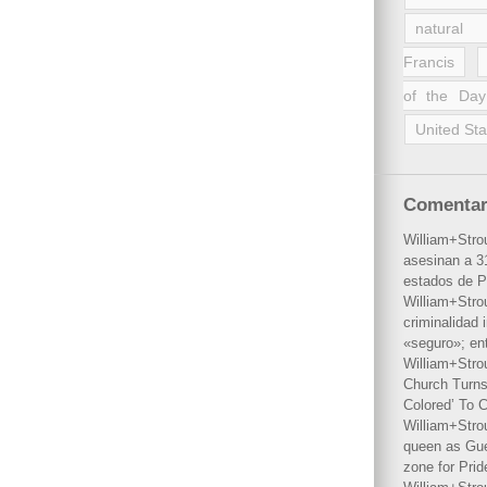
natural 
Francis
of the Day
United Sta
Comentar
William+Stro
asesinan a 31
estados de P
William+Stro
criminalidad 
«seguro»; en
William+Stro
Church Turns
Colored’ To C
William+Stro
queen as Gues
zone for Prid