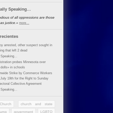
cally Speaking…
dious of all oppressions are those
as justice.»
more…
recientes
oy arrested, other suspect sought in
ing that left 2 dead
y Speaking…
stration probes Minnesota over
dolls» in schools
ionwide Strike by Commerce Workers
July 19th for the Right to Sunday
ectoral Collective Agreement
y Speaking…
 Church
church and state
rump
government
LGBTQ