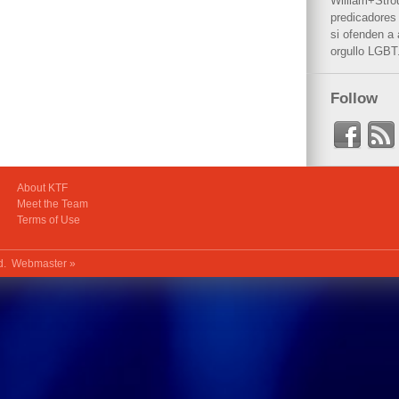
William+Stro
predicadores 
si ofenden a
orgullo LGBT
Follow
About KTF
Meet the Team
Terms of Use
ed.
Webmaster »