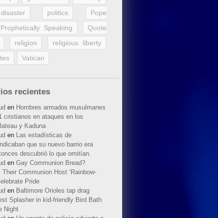
disaster
politics
Pope
Prophetically Speaking
Quote
religion
religious liberty
tes
Vatican
ios recientes
ud
en
Hombres armados musulmanes
 cristianos en ataques en los
lateau y Kaduna
ud
en
Las estadísticas de
indicaban que su nuevo barrio era
tonces descubrió lo que omitían.
ud
en
Gay Communion Bread?
 Their Communion Host ‘Rainbow-
elebrate Pride
ud
en
Baltimore Orioles tap drag
t Splasher in kid-friendly Bird Bath
e Night