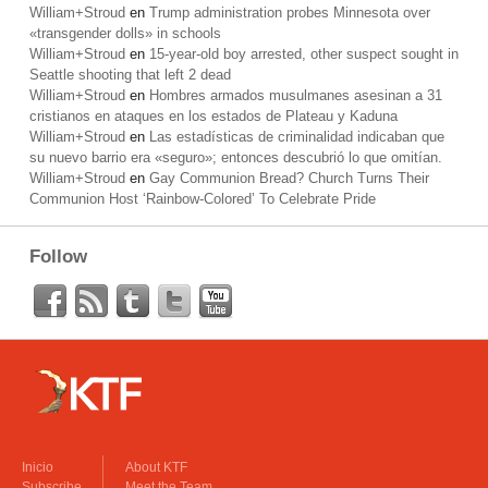
William+Stroud
en
Trump administration probes Minnesota over
«transgender dolls» in schools
William+Stroud
en
15-year-old boy arrested, other suspect sought in
Seattle shooting that left 2 dead
William+Stroud
en
Hombres armados musulmanes asesinan a 31
cristianos en ataques en los estados de Plateau y Kaduna
William+Stroud
en
Las estadísticas de criminalidad indicaban que
su nuevo barrio era «seguro»; entonces descubrió lo que omitían.
William+Stroud
en
Gay Communion Bread? Church Turns Their
Communion Host ‘Rainbow-Colored’ To Celebrate Pride
Follow
Inicio
About KTF
Subscribe
Meet the Team