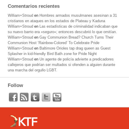
Comentarios recientes
William+Stroud
en
Hombres armados musulmanes asesinan a 31
cristianos en ataques en los estados de Plateau y Kaduna
William+Stroud
en
Las estadísticas de criminalidad indicaban que
su nuevo barrio era «seguro»; entonces descubrió lo que omitían.
William+Stroud
en
Gay Communion Bread? Church Turns Their
Communion Host ‘Rainbow-Colored’ To Celebrate Pride
William+Stroud
en
Baltimore Orioles tap drag queen as Guest
Splasher in kid-friendly Bird Bath zone for Pride Night
William+Stroud
en
Un agente de policía advierte a predicadores
callejeros que podrían ser multados si ofenden a alguien durante
una marcha del orgullo LGBT.
Follow