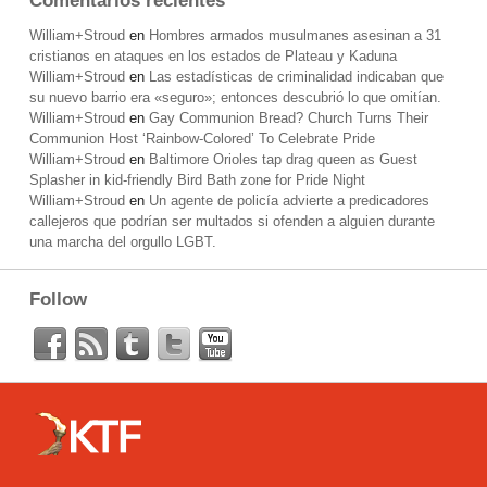
Comentarios recientes
William+Stroud
en
Hombres armados musulmanes asesinan a 31
cristianos en ataques en los estados de Plateau y Kaduna
William+Stroud
en
Las estadísticas de criminalidad indicaban que
su nuevo barrio era «seguro»; entonces descubrió lo que omitían.
William+Stroud
en
Gay Communion Bread? Church Turns Their
Communion Host ‘Rainbow-Colored’ To Celebrate Pride
William+Stroud
en
Baltimore Orioles tap drag queen as Guest
Splasher in kid-friendly Bird Bath zone for Pride Night
William+Stroud
en
Un agente de policía advierte a predicadores
callejeros que podrían ser multados si ofenden a alguien durante
una marcha del orgullo LGBT.
Follow