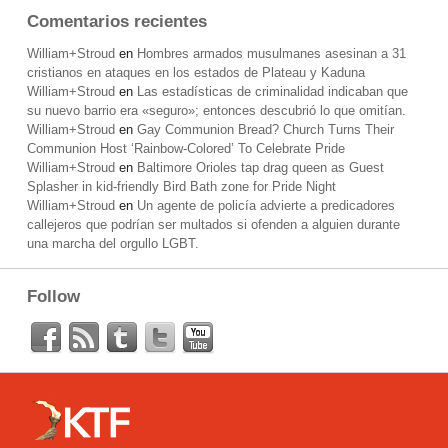
Comentarios recientes
William+Stroud
en
Hombres armados musulmanes asesinan a 31
cristianos en ataques en los estados de Plateau y Kaduna
William+Stroud
en
Las estadísticas de criminalidad indicaban que
su nuevo barrio era «seguro»; entonces descubrió lo que omitían.
William+Stroud
en
Gay Communion Bread? Church Turns Their
Communion Host ‘Rainbow-Colored’ To Celebrate Pride
William+Stroud
en
Baltimore Orioles tap drag queen as Guest
Splasher in kid-friendly Bird Bath zone for Pride Night
William+Stroud
en
Un agente de policía advierte a predicadores
callejeros que podrían ser multados si ofenden a alguien durante
una marcha del orgullo LGBT.
Follow