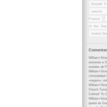
Donald T
natural 
Francis
of the Day
United Sta
Comentar
William+Stro
asesinan a 31
estados de P
William+Stro
criminalidad 
«seguro»; en
William+Stro
Church Turns
Colored’ To C
William+Stro
queen as Gues