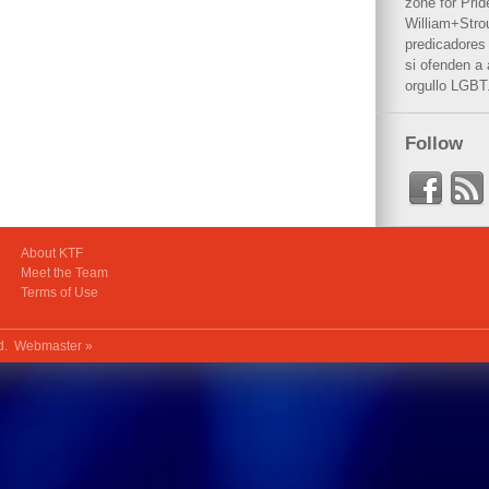
zone for Prid
William+Stro
predicadores 
si ofenden a
orgullo LGBT
Follow
About KTF
Meet the Team
Terms of Use
ed.
Webmaster »