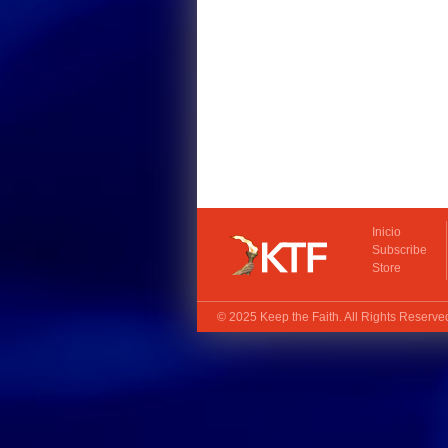
Inicio
Subscribe
Store
© 2025
Keep the Faith
. All Rights Reserv