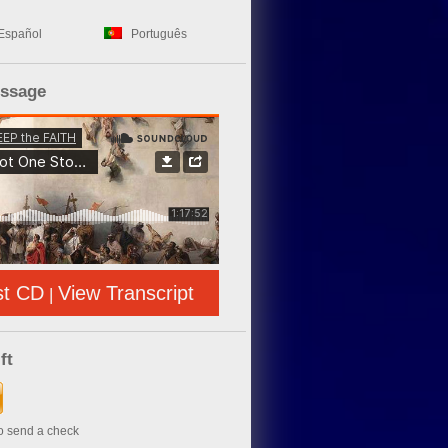
Español
Português
essage
st CD
View Transcript
|
ft
to send a check