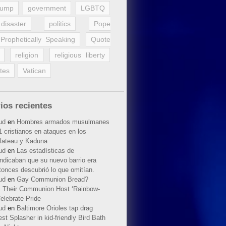
rump
government
LGBTQ
disaster
politics
Pope
Prophetically Speaking
Quote
religion
religious liberty
tes
Vatican
ios recientes
ud
en
Hombres armados musulmanes
 cristianos en ataques en los
lateau y Kaduna
ud
en
Las estadísticas de
indicaban que su nuevo barrio era
tonces descubrió lo que omitían.
ud
en
Gay Communion Bread?
 Their Communion Host ‘Rainbow-
elebrate Pride
ud
en
Baltimore Orioles tap drag
t Splasher in kid-friendly Bird Bath