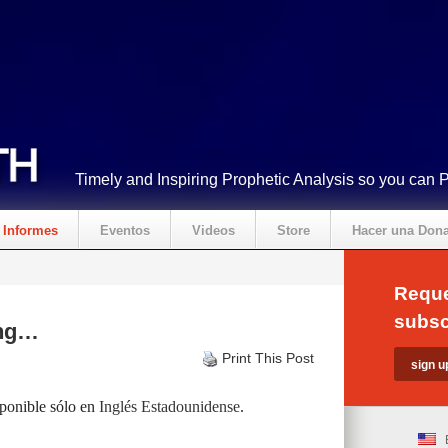
Timely and Inspiring Prophetic Analysis so you can 
Informes
Eventos
Videos
Store
Hacer una Don
Reque
subsc
ing…
Print This Post
sponible sólo en
Inglés Estadounidense
.