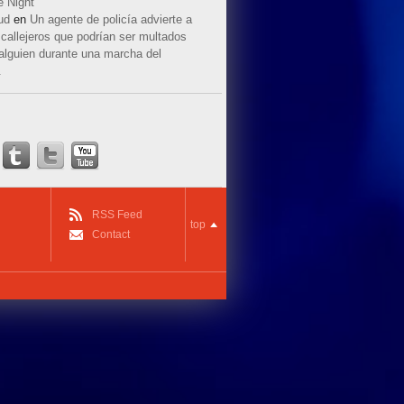
e Night
ud
en
Un agente de policía advierte a
callejeros que podrían ser multados
 alguien durante una marcha del
.
RSS Feed
top
Contact