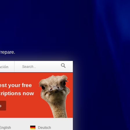
Prepare.
ación
st your free
riptions now
English
Deutsch