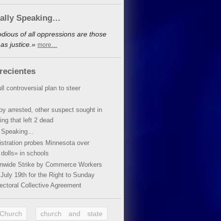
cally Speaking…
dious of all oppressions are those
as justice.»
more…
recientes
ll controversial plan to steer
oy arrested, other suspect sought in
ing that left 2 dead
y Speaking…
stration probes Minnesota over
dolls» in schools
ionwide Strike by Commerce Workers
July 19th for the Right to Sunday
ectoral Collective Agreement
 Church
church and state