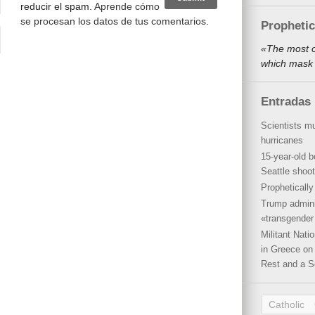
reducir el spam.
Aprende cómo
se procesan los datos de tus comentarios
.
Propheti
«The most o
which mask 
Entradas 
Scientists mu
hurricanes
15-year-old b
Seattle shoot
Propheticall
Trump admini
«transgender 
Militant Nat
in Greece on 
Rest and a S
Catholic