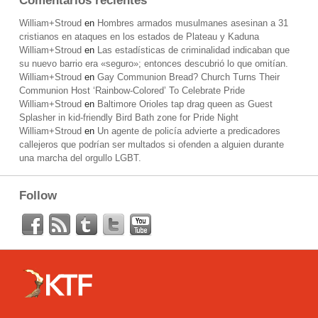
Comentarios recientes
William+Stroud
en
Hombres armados musulmanes asesinan a 31
cristianos en ataques en los estados de Plateau y Kaduna
William+Stroud
en
Las estadísticas de criminalidad indicaban que
su nuevo barrio era «seguro»; entonces descubrió lo que omitían.
William+Stroud
en
Gay Communion Bread? Church Turns Their
Communion Host ‘Rainbow-Colored’ To Celebrate Pride
William+Stroud
en
Baltimore Orioles tap drag queen as Guest
Splasher in kid-friendly Bird Bath zone for Pride Night
William+Stroud
en
Un agente de policía advierte a predicadores
callejeros que podrían ser multados si ofenden a alguien durante
una marcha del orgullo LGBT.
Follow