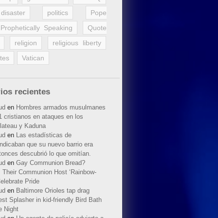
disaster
politics
Pope
Prophetically Speaking
Quote
religion
religious liberty
tes
Vatican
ios recientes
ud
en
Hombres armados musulmanes
 cristianos en ataques en los
lateau y Kaduna
ud
en
Las estadísticas de
indicaban que su nuevo barrio era
tonces descubrió lo que omitían.
ud
en
Gay Communion Bread?
 Their Communion Host ‘Rainbow-
elebrate Pride
ud
en
Baltimore Orioles tap drag
t Splasher in kid-friendly Bird Bath
e Night