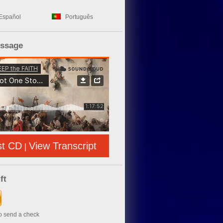
Español
Português
essage
st CD
View Transcript
|
ft
to send a check