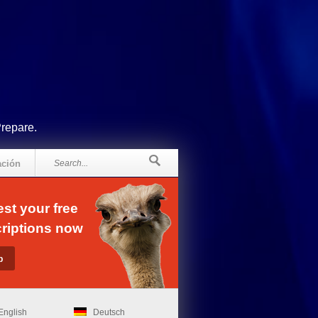
Prepare.
ación
st your free
riptions now
English
Deutsch