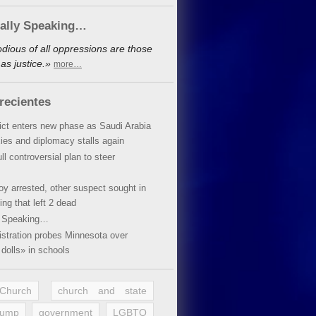
cally Speaking…
dious of all oppressions are those
as justice.»
more…
recientes
lict enters new phase as Saudi Arabia
xies and diplomacy stalls again
ll controversial plan to steer
oy arrested, other suspect sought in
ing that left 2 dead
y Speaking…
stration probes Minnesota over
dolls» in schools
 Church
church and state
rump
government
LGBTQ