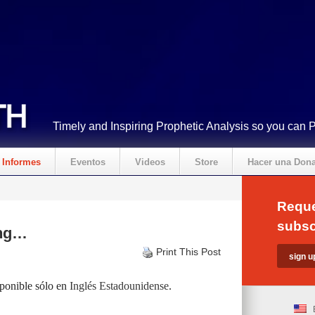
Timely and Inspiring Prophetic Analysis so you can 
Informes
Eventos
Videos
Store
Hacer una Don
Reque
subsc
ing…
Print This Post
sponible sólo en
Inglés Estadounidense
.