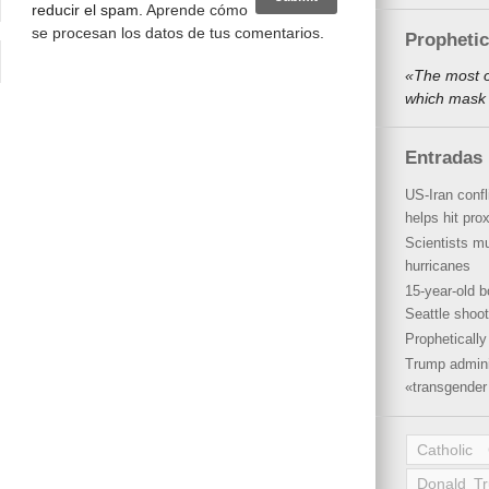
reducir el spam.
Aprende cómo
se procesan los datos de tus comentarios
.
Propheti
«The most o
which mask 
Entradas 
US-Iran conf
helps hit pro
Scientists mu
hurricanes
15-year-old b
Seattle shoot
Propheticall
Trump admini
«transgender 
Catholic
Donald T