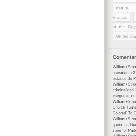
natural 
Francis
of the Day
United Sta
Comentar
William+Stro
asesinan a 31
estados de P
William+Stro
criminalidad 
«seguro»; en
William+Stro
Church Turns
Colored’ To C
William+Stro
queen as Gues
zone for Prid