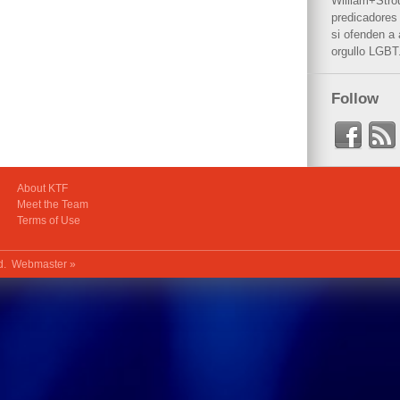
William+Stro
predicadores 
si ofenden a
orgullo LGBT
Follow
About KTF
Meet the Team
Terms of Use
ed.
Webmaster »