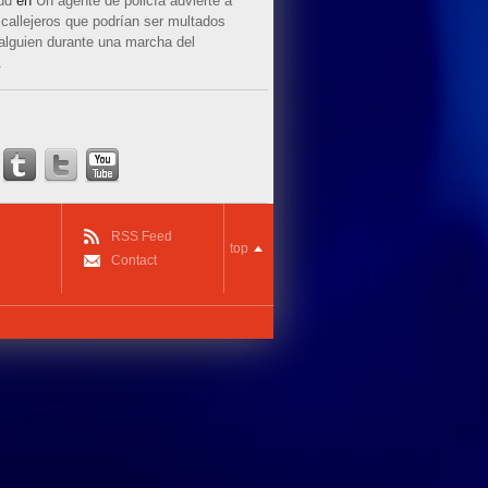
ud
en
Un agente de policía advierte a
callejeros que podrían ser multados
 alguien durante una marcha del
.
RSS Feed
top
Contact