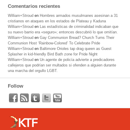
Comentarios recientes
William+Stroud
en
Hombres armados musulmanes asesinan a 31
cristianos en ataques en los estados de Plateau y Kaduna
William+Stroud
en
Las estadísticas de criminalidad indicaban que
su nuevo barrio era «seguro»; entonces descubrió lo que omitían.
William+Stroud
en
Gay Communion Bread? Church Turns Their
Communion Host ‘Rainbow-Colored’ To Celebrate Pride
William+Stroud
en
Baltimore Orioles tap drag queen as Guest
Splasher in kid-friendly Bird Bath zone for Pride Night
William+Stroud
en
Un agente de policía advierte a predicadores
callejeros que podrían ser multados si ofenden a alguien durante
una marcha del orgullo LGBT.
Follow