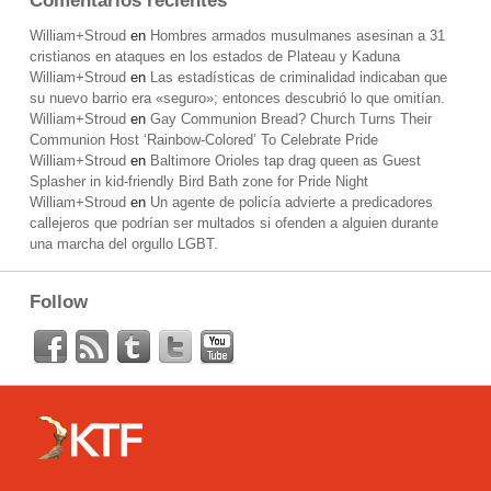
Comentarios recientes
William+Stroud
en
Hombres armados musulmanes asesinan a 31
cristianos en ataques en los estados de Plateau y Kaduna
William+Stroud
en
Las estadísticas de criminalidad indicaban que
su nuevo barrio era «seguro»; entonces descubrió lo que omitían.
William+Stroud
en
Gay Communion Bread? Church Turns Their
Communion Host ‘Rainbow-Colored’ To Celebrate Pride
William+Stroud
en
Baltimore Orioles tap drag queen as Guest
Splasher in kid-friendly Bird Bath zone for Pride Night
William+Stroud
en
Un agente de policía advierte a predicadores
callejeros que podrían ser multados si ofenden a alguien durante
una marcha del orgullo LGBT.
Follow