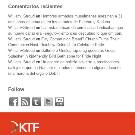
Comentarios recientes
William+Stroud
en
Hombres armados musulmanes asesinan a 31
cristianos en ataques en los estados de Plateau y Kaduna
William+Stroud
en
Las estadísticas de criminalidad indicaban que
su nuevo barrio era «seguro»; entonces descubrió lo que omitían.
William+Stroud
en
Gay Communion Bread? Church Turns Their
Communion Host ‘Rainbow-Colored’ To Celebrate Pride
William+Stroud
en
Baltimore Orioles tap drag queen as Guest
Splasher in kid-friendly Bird Bath zone for Pride Night
William+Stroud
en
Un agente de policía advierte a predicadores
callejeros que podrían ser multados si ofenden a alguien durante
una marcha del orgullo LGBT.
Follow