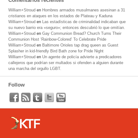
Comentarios recientes
William+Stroud
en
Hombres armados musulmanes asesinan a 31
cristianos en ataques en los estados de Plateau y Kaduna
William+Stroud
en
Las estadísticas de criminalidad indicaban que
su nuevo barrio era «seguro»; entonces descubrió lo que omitían.
William+Stroud
en
Gay Communion Bread? Church Turns Their
Communion Host ‘Rainbow-Colored’ To Celebrate Pride
William+Stroud
en
Baltimore Orioles tap drag queen as Guest
Splasher in kid-friendly Bird Bath zone for Pride Night
William+Stroud
en
Un agente de policía advierte a predicadores
callejeros que podrían ser multados si ofenden a alguien durante
una marcha del orgullo LGBT.
Follow