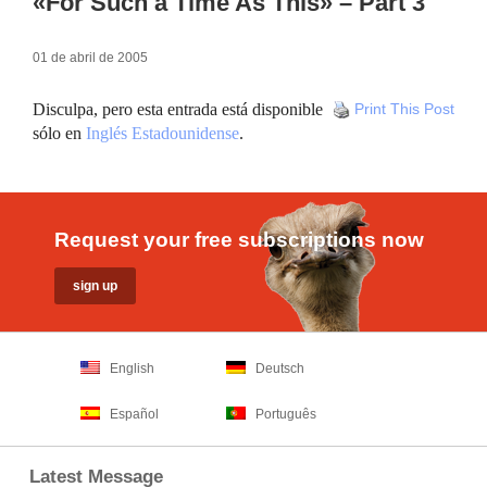
«For Such a Time As This» – Part 3
01 de abril de 2005
Disculpa, pero esta entrada está disponible
Print This Post
sólo en
Inglés Estadounidense
.
Request your free subscriptions now
English
Deutsch
Español
Português
Latest Message