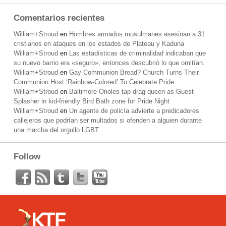
Comentarios recientes
William+Stroud
en
Hombres armados musulmanes asesinan a 31
cristianos en ataques en los estados de Plateau y Kaduna
William+Stroud
en
Las estadísticas de criminalidad indicaban que
su nuevo barrio era «seguro»; entonces descubrió lo que omitían.
William+Stroud
en
Gay Communion Bread? Church Turns Their
Communion Host ‘Rainbow-Colored’ To Celebrate Pride
William+Stroud
en
Baltimore Orioles tap drag queen as Guest
Splasher in kid-friendly Bird Bath zone for Pride Night
William+Stroud
en
Un agente de policía advierte a predicadores
callejeros que podrían ser multados si ofenden a alguien durante
una marcha del orgullo LGBT.
Follow