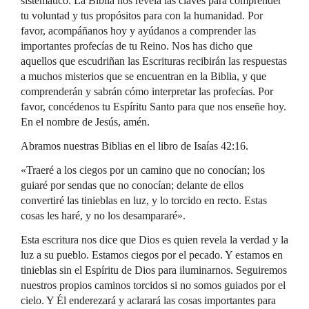
sistemático. La Biblia nos revela las claves para comprender
tu voluntad y tus propósitos para con la humanidad. Por
favor, acompáñanos hoy y ayúdanos a comprender las
importantes profecías de tu Reino. Nos has dicho que
aquellos que escudriñan las Escrituras recibirán las respuestas
a muchos misterios que se encuentran en la Biblia, y que
comprenderán y sabrán cómo interpretar las profecías. Por
favor, concédenos tu Espíritu Santo para que nos enseñe hoy.
En el nombre de Jesús, amén.
Abramos nuestras Biblias en el libro de Isaías 42:16.
«Traeré a los ciegos por un camino que no conocían; los
guiaré por sendas que no conocían; delante de ellos
convertiré las tinieblas en luz, y lo torcido en recto. Estas
cosas les haré, y no los desampararé».
Esta escritura nos dice que Dios es quien revela la verdad y la
luz a su pueblo. Estamos ciegos por el pecado. Y estamos en
tinieblas sin el Espíritu de Dios para iluminarnos. Seguiremos
nuestros propios caminos torcidos si no somos guiados por el
cielo. Y Él enderezará y aclarará las cosas importantes para