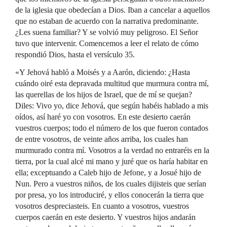
de la iglesia que obedecían a Dios. Iban a cancelar a aquellos
que no estaban de acuerdo con la narrativa predominante.
¿Les suena familiar? Y se volvió muy peligroso. El Señor
tuvo que intervenir. Comencemos a leer el relato de cómo
respondió Dios, hasta el versículo 35.
«Y Jehová habló a Moisés y a Aarón, diciendo: ¿Hasta
cuándo oiré esta depravada multitud que murmura contra mí,
las querellas de los hijos de Israel, que de mí se quejan?
Diles: Vivo yo, dice Jehová, que según habéis hablado a mis
oídos, así haré yo con vosotros. En este desierto caerán
vuestros cuerpos; todo el número de los que fueron contados
de entre vosotros, de veinte años arriba, los cuales han
murmurado contra mí. Vosotros a la verdad no entraréis en la
tierra, por la cual alcé mi mano y juré que os haría habitar en
ella; exceptuando a Caleb hijo de Jefone, y a Josué hijo de
Nun. Pero a vuestros niños, de los cuales dijisteis que serían
por presa, yo los introduciré, y ellos conocerán la tierra que
vosotros despreciasteis. En cuanto a vosotros, vuestros
cuerpos caerán en este desierto. Y vuestros hijos andarán