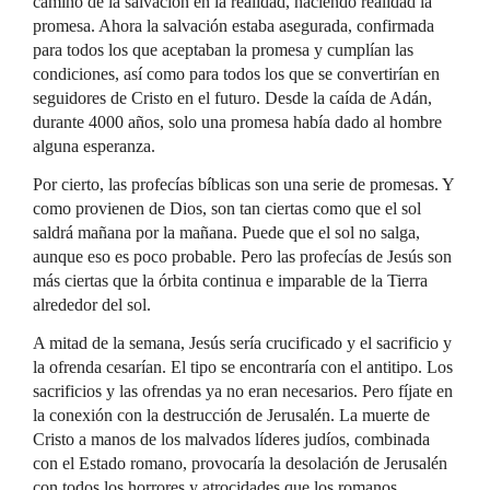
camino de la salvación en la realidad, haciendo realidad la
promesa. Ahora la salvación estaba asegurada, confirmada
para todos los que aceptaban la promesa y cumplían las
condiciones, así como para todos los que se convertirían en
seguidores de Cristo en el futuro. Desde la caída de Adán,
durante 4000 años, solo una promesa había dado al hombre
alguna esperanza.
Por cierto, las profecías bíblicas son una serie de promesas. Y
como provienen de Dios, son tan ciertas como que el sol
saldrá mañana por la mañana. Puede que el sol no salga,
aunque eso es poco probable. Pero las profecías de Jesús son
más ciertas que la órbita continua e imparable de la Tierra
alrededor del sol.
A mitad de la semana, Jesús sería crucificado y el sacrificio y
la ofrenda cesarían. El tipo se encontraría con el antitipo. Los
sacrificios y las ofrendas ya no eran necesarios. Pero fíjate en
la conexión con la destrucción de Jerusalén. La muerte de
Cristo a manos de los malvados líderes judíos, combinada
con el Estado romano, provocaría la desolación de Jerusalén
con todos los horrores y atrocidades que los romanos