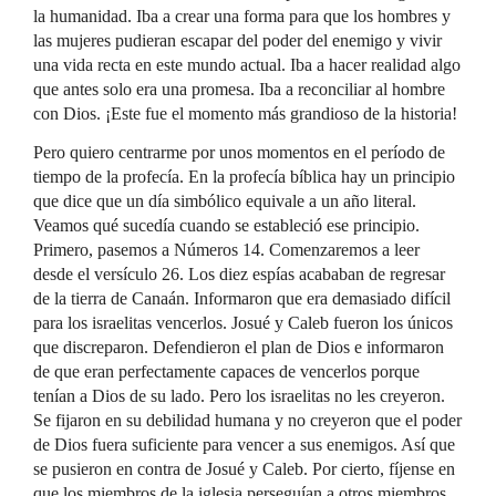
la humanidad. Iba a crear una forma para que los hombres y
las mujeres pudieran escapar del poder del enemigo y vivir
una vida recta en este mundo actual. Iba a hacer realidad algo
que antes solo era una promesa. Iba a reconciliar al hombre
con Dios. ¡Este fue el momento más grandioso de la historia!
Pero quiero centrarme por unos momentos en el período de
tiempo de la profecía. En la profecía bíblica hay un principio
que dice que un día simbólico equivale a un año literal.
Veamos qué sucedía cuando se estableció ese principio.
Primero, pasemos a Números 14. Comenzaremos a leer
desde el versículo 26. Los diez espías acababan de regresar
de la tierra de Canaán. Informaron que era demasiado difícil
para los israelitas vencerlos. Josué y Caleb fueron los únicos
que discreparon. Defendieron el plan de Dios e informaron
de que eran perfectamente capaces de vencerlos porque
tenían a Dios de su lado. Pero los israelitas no les creyeron.
Se fijaron en su debilidad humana y no creyeron que el poder
de Dios fuera suficiente para vencer a sus enemigos. Así que
se pusieron en contra de Josué y Caleb. Por cierto, fíjense en
que los miembros de la iglesia perseguían a otros miembros