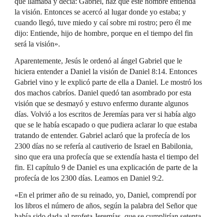
que llamaba y decía: Gabriel, haz que este hombre entienda
la visión. Entonces se acercó al lugar donde yo estaba; y
cuando llegó, tuve miedo y caí sobre mi rostro; pero él me
dijo: Entiende, hijo de hombre, porque en el tiempo del fin
será la visión».
Aparentemente, Jesús le ordenó al ángel Gabriel que le
hiciera entender a Daniel la visión de Daniel 8:14. Entonces
Gabriel vino y le explicó parte de ella a Daniel. Le mostró los
dos machos cabríos. Daniel quedó tan asombrado por esta
visión que se desmayó y estuvo enfermo durante algunos
días. Volvió a los escritos de Jeremías para ver si había algo
que se le había escapado o que pudiera aclarar lo que estaba
tratando de entender. Gabriel aclaró que la profecía de los
2300 días no se refería al cautiverio de Israel en Babilonia,
sino que era una profecía que se extendía hasta el tiempo del
fin. El capítulo 9 de Daniel es una explicación de parte de la
profecía de los 2300 días. Leamos en Daniel 9:2.
«En el primer año de su reinado, yo, Daniel, comprendí por
los libros el número de años, según la palabra del Señor que
había sido dada al profeta Jeremías, que se cumplirían setenta