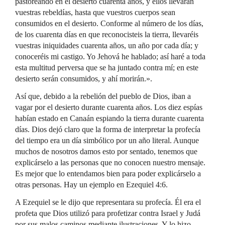
pastoreando en el desierto cuarenta años, y ellos llevarán
vuestras rebeldías, hasta que vuestros cuerpos sean
consumidos en el desierto. Conforme al número de los días,
de los cuarenta días en que reconocisteis la tierra, llevaréis
vuestras iniquidades cuarenta años, un año por cada día; y
conoceréis mi castigo. Yo Jehová he hablado; así haré a toda
esta multitud perversa que se ha juntado contra mí; en este
desierto serán consumidos, y ahí morirán.».
Así que, debido a la rebelión del pueblo de Dios, iban a
vagar por el desierto durante cuarenta años. Los diez espías
habían estado en Canaán espiando la tierra durante cuarenta
días. Dios dejó claro que la forma de interpretar la profecía
del tiempo era un día simbólico por un año literal. Aunque
muchos de nosotros damos esto por sentado, tenemos que
explicárselo a las personas que no conocen nuestro mensaje.
Es mejor que lo entendamos bien para poder explicárselo a
otras personas. Hay un ejemplo en Ezequiel 4:6.
A Ezequiel se le dijo que representara su profecía. Él era el
profeta que Dios utilizó para profetizar contra Israel y Judá
por sus malos caminos mediante ilustraciones. Y lo hizo