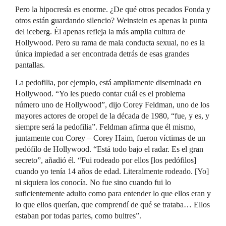
Pero la hipocresía es enorme. ¿De qué otros pecados Fonda y
otros están guardando silencio? Weinstein es apenas la punta
del iceberg. Él apenas refleja la más amplia cultura de
Hollywood. Pero su rama de mala conducta sexual, no es la
única impiedad a ser encontrada detrás de esas grandes
pantallas.
La pedofilia, por ejemplo, está ampliamente diseminada en
Hollywood. “Yo les puedo contar cuál es el problema
número uno de Hollywood”, dijo Corey Feldman, uno de los
mayores actores de oropel de la década de 1980, “fue, y es, y
siempre será la pedofilia”. Feldman afirma que él mismo,
juntamente con Corey – Corey Haim, fueron víctimas de un
pedófilo de Hollywood. “Está todo bajo el radar. Es el gran
secreto”, añadió él. “Fui rodeado por ellos [los pedófilos]
cuando yo tenía 14 años de edad. Literalmente rodeado. [Yo]
ni siquiera los conocía. No fue sino cuando fui lo
suficientemente adulto como para entender lo que ellos eran y
lo que ellos querían, que comprendí de qué se trataba… Ellos
estaban por todas partes, como buitres”.