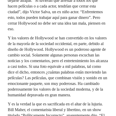
dejarse atrapar. “Si tuvieran que arrestar a todos los que
hacen películas o a cada actor, tendrían que cerrar esta
ciudad”, dijo Victor Salva, un ex niño actor. “Enfrentemos
esto, todos pueden trabajar aquí para ganar dinero”. Pero
cerrar Hollywood no debe ser una idea tan mala, piensen en
eso.
Y los valores de Hollywood se han convertido en los valores
de la mayoría de la sociedad occidental, en parte, debido al
diseño de Hollywood. Hollywood es un poderoso agente de
cambio social. Solamente algunas personas escuchan las
noticias y los comentarios, pero el entretenimiento los alcanza
a casi todos. Si una foto equivale a mil palabras, tal como
dice el dicho, entonces ¿cuántas palabras están moviendo las
películas? Las películas, que combinan visión y sonido en un
emocionante paquete, son muy poderosas. Ha cambiado
poderosamente los valores de la sociedad moderna, y de la
humanidad depravada en gran manera.
Y es la verdad la que es sacrificada en el altar de la lujuria.
Bill Maher, el comentarista liberal y libertino, en un show
titulado “Políticamente Incorrecto”, aparentemente dijo, “El