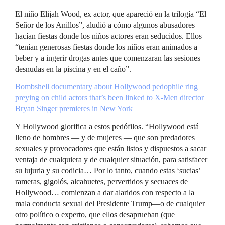
El niño Elijah Wood, ex actor, que apareció en la trilogía “El
Señor de los Anillos”, aludió a cómo algunos abusadores
hacían fiestas donde los niños actores eran seducidos. Ellos
“tenían generosas fiestas donde los niños eran animados a
beber y a ingerir drogas antes que comenzaran las sesiones
desnudas en la piscina y en el caño”.
Bombshell documentary about Hollywood pedophile ring
preying on child actors that’s been linked to X-Men director
Bryan Singer premieres in New York
Y Hollywood glorifica a estos pedófilos. “Hollywood está
lleno de hombres — y de mujeres — que son predadores
sexuales y provocadores que están listos y dispuestos a sacar
ventaja de cualquiera y de cualquier situación, para satisfacer
su lujuria y su codicia… Por lo tanto, cuando estas ‘sucias’
rameras, gigolós, alcahuetes, pervertidos y secuaces de
Hollywood… comienzan a dar alaridos con respecto a la
mala conducta sexual del Presidente Trump—o de cualquier
otro político o experto, que ellos desaprueban (que