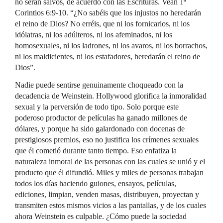
no serán salvos, de acuerdo con las Escrituras. Vean 1ª
Corintios 6:9-10. “¿No sabéis que los injustos no heredarán
el reino de Dios? No erréis, que ni los fornicarios, ni los
idólatras, ni los adúlteros, ni los afeminados, ni los
homosexuales, ni los ladrones, ni los avaros, ni los borrachos,
ni los maldicientes, ni los estafadores, heredarán el reino de
Dios”.
Nadie puede sentirse genuinamente choqueado con la
decadencia de Weinstein. Hollywood glorifica la inmoralidad
sexual y la perversión de todo tipo. Solo porque este
poderoso productor de películas ha ganado millones de
dólares, y porque ha sido galardonado con docenas de
prestigiosos premios, eso no justifica los crímenes sexuales
que él cometió durante tanto tiempo. Eso enfatiza la
naturaleza inmoral de las personas con las cuales se unió y el
producto que él difundió. Miles y miles de personas trabajan
todos los días haciendo guiones, ensayos, películas,
ediciones, limpian, venden masas, distribuyen, proyectan y
transmiten estos mismos vicios a las pantallas, y de los cuales
ahora Weinstein es culpable. ¿Cómo puede la sociedad