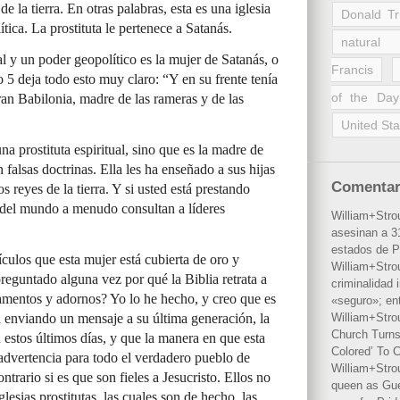
de la tierra. En otras palabras, esta es una iglesia
Donald T
tica. La prostituta le pertenece a Satanás.
natural 
l y un poder geopolítico es la mujer de Satanás, o
Francis
lo 5 deja todo esto muy claro: “Y en su frente tenía
of the Day
gran Babilonia, madre de las rameras y de las
United Sta
na prostituta espiritual, sino que es la madre de
n falsas doctrinas. Ella les ha enseñado a sus hijas
Comentar
s reyes de la tierra. Y si usted está prestando
s del mundo a menudo consultan a líderes
William+Stro
asesinan a 31
estados de P
ulos que esta mujer está cubierta de oro y
William+Stro
preguntado alguna vez por qué la Biblia retrata a
criminalidad 
amentos y adornos? Yo lo he hecho, y creo que es
«seguro»; en
á enviando un mensaje a su última generación, la
William+Stro
Church Turns
n estos últimos días, y que la manera en que esta
Colored’ To C
advertencia para todo el verdadero pueblo de
William+Stro
trario si es que son fieles a Jesucristo. Ellos no
queen as Gues
iglesias prostitutas, las cuales son de hecho, las