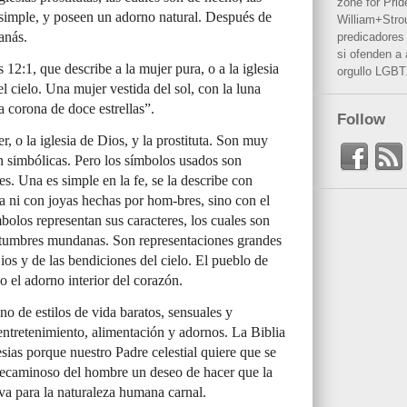
zone for Prid
 simple, y poseen un adorno natural. Después de
William+Stro
anás.
predicadores 
si ofenden a
 12:1, que describe a la mujer pura, o a la iglesia
orgullo LGBT
l cielo. Una mujer vestida del sol, con la luna
a corona de doce estrellas”.
Follow
r, o la iglesia de Dios, y la prostituta. Son muy
on simbólicas. Pero los símbolos usados son
es. Una es simple en la fe, se la describe con
ta ni con joyas hechas por hom-bres, sino con el
ímbolos representan sus caracteres, los cuales son
stumbres mundanas. Son representaciones grandes
os y de las bendiciones del cielo. El pueblo de
 el adorno interior del corazón.
no de estilos de vida baratos, sensuales y
ntretenimiento, alimentación y adornos. La Biblia
esias porque nuestro Padre celestial quiere que se
 pecaminoso del hombre un deseo de hacer que la
iva para la naturaleza humana carnal.