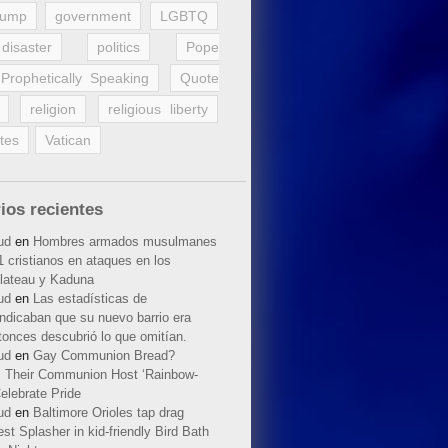
rump
government
LGBTQ
disaster
politics
Pope
Prophetically Speaking
Quote
religion
religious liberty
tes
Vatican
ios recientes
ud
en
Hombres armados musulmanes
 cristianos en ataques en los
lateau y Kaduna
ud
en
Las estadísticas de
indicaban que su nuevo barrio era
tonces descubrió lo que omitían.
ud
en
Gay Communion Bread?
 Their Communion Host ‘Rainbow-
elebrate Pride
ud
en
Baltimore Orioles tap drag
t Splasher in kid-friendly Bird Bath