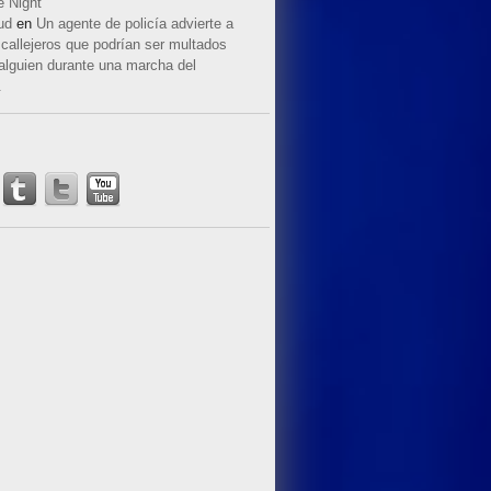
e Night
ud
en
Un agente de policía advierte a
callejeros que podrían ser multados
 alguien durante una marcha del
.