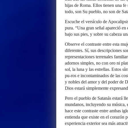
hijas de Roma. Ellos tienen una fe
todo, son Su pueblo, no son de Sat
Escuche el versículo de Apocalipsis
pura. “Una gran señal apareció en e
bajo sus pies, y sobre su cabeza un
Observe el contraste entre esta muje
diferentes. Sí, sus descripciones s
representaciones terrenales familiar
adornos simples, no con oro ni pla
sol, la luna y las estrellas. Estos s
pu-ros e incontaminados de las co
y nobles del amor y del poder de Di
Dios estará simplemente expresando
Pero el pueblo de Satanás estará lle
mundanos, incluyendo su música, e
hace este contraste entre ambas igl
entienda que existe en el corazón
experiencia exterior sea más atract