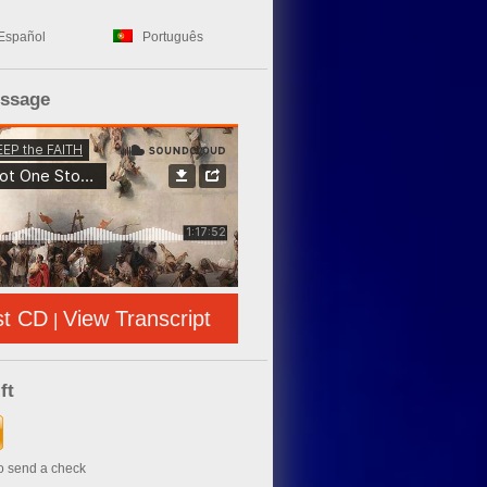
Español
Português
essage
st CD
View Transcript
|
ft
to send a check