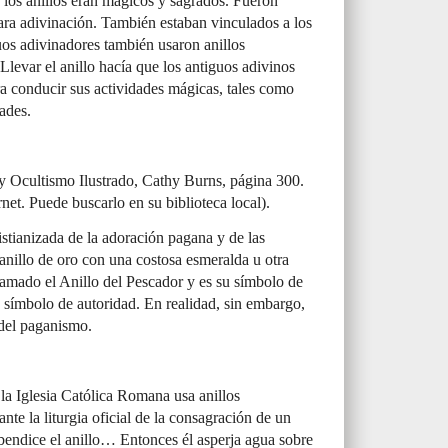
 los anillos eran mágicos y sagrados. Fueron
ara adivinación. También estaban vinculados a los
uos adivinadores también usaron anillos
 Llevar el anillo hacía que los antiguos adivinos
ra conducir sus actividades mágicas, tales como
ades.
 Ocultismo Ilustrado, Cathy Burns, página 300.
rnet. Puede buscarlo en su biblioteca local).
ristianizada de la adoración pagana y de las
n anillo de oro con una costosa esmeralda u otra
lamado el Anillo del Pescador y es su símbolo de
u símbolo de autoridad. En realidad, sin embargo,
 del paganismo.
a Iglesia Católica Romana usa anillos
te la liturgia oficial de la consagración de un
bendice el anillo… Entonces él asperja agua sobre