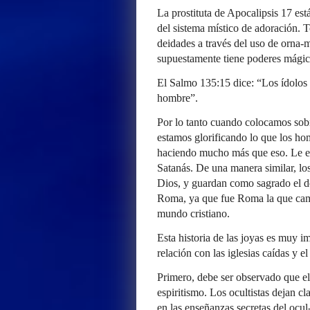
La prostituta de Apocalipsis 17 est
del sistema místico de adoración. 
deidades a través del uso de orna-m
supuestamente tiene poderes mágic
El Salmo 135:15 dice: “Los ídolos 
hombre”.
Por lo tanto cuando colocamos sobr
estamos glorificando lo que los h
haciendo mucho más que eso. Le e
Satanás. De una manera similar, lo
Dios, y guardan como sagrado el 
Roma, ya que fue Roma la que camb
mundo cristiano.
Esta historia de las joyas es muy i
relación con las iglesias caídas y e
Primero, debe ser observado que el 
espiritismo. Los ocultistas dejan cla
en las enseñanzas secretas del ocul