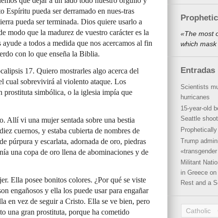
nemos que dejar a un lado todo nuestro orgullo y
o Espíritu pueda ser derramado en nues-tras
Propheti
tierra pueda ser terminada. Dios quiere usarlo a
 de modo que la madurez de vuestro carácter es la
«The most o
 ayude a todos a medida que nos acercamos al fin
which mask 
uerdo con lo que enseña la Biblia.
Entradas 
alipsis 17. Quiero mostrarles algo acerca del
el cual sobrevivirá al violento ataque. Los
Scientists mu
 prostituta simbólica, o la iglesia impía que
hurricanes
15-year-old b
Seattle shoot
to. Allí vi una mujer sentada sobre una bestia
Propheticall
y diez cuernos, y estaba cubierta de nombres de
de púrpura y escarlata, adornada de oro, piedras
Trump admini
«transgender 
enía una copa de oro llena de abominaciones y de
Militant Nat
in Greece on 
r. Ella posee bonitos colores. ¿Por qué se viste
Rest and a S
 son engañosos y ella los puede usar para engañar
lla en vez de seguir a Cristo. Ella se ve bien, pero
Catholic
elto una gran prostituta, porque ha cometido