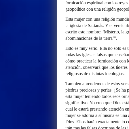
fornicación espiritual con los reyes 
geopolítica con una religión geopolí
Esta mujer con una religión mundia
la iglesia de Sa-tanás. Y el versícu
escrito este nombre: ‘Misterio, la 
abominaciones de la tierra’”.
Esto es muy serio. Ella no solo es u
todas las iglesias falsas que enseña
cómo practicar la fornicación con lo
atención, observará que los lídere
religiosos de distintas ideologías.
También aprendemos de estos versíc
piedras preciosas y perlas. ¿Se ha 
esta mujer teniendo todos esos orn
significativo. Yo creo que Dios est
cual le estará prestando atención e
mujer se adorna a sí misma es una 
Dios. Ellos harán exactamente lo con
irán tras las falsas doctrinas de las 