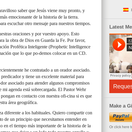
ravilloso saber que Jesús viene muy pronto, y
ás emocionante de la historia de la tierra.
para escuchar otro mensaje para nuestros tiempos.
Latest M
uestras oraciones y por vuestro apoyo. Esto
ra la obra de Dios en Guarda la Fe. Por favor,
ación Profética Inteligente (Prophetic Intelligence
rmación que lo que po-demos colocar en un CD.
ecientemente he contratado a un orador asociado.
 predicador y tiene un excelente material para
a-dor asociado para atender algunos compromisos
Reque
que mi agenda está sobrecargada. El Pastor Wehr
e pongan en contacto con nuestra ofi-cina si es que
stra área geográfica.
Make a Gi
a diferente a los habituales. Quiero compartir con
cto de un principio que necesitamos entender en
o en el tiempo más importante de la historia de la
Or click here 