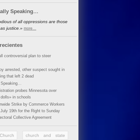
cally Speaking…
dious of all oppressions are those
as justice.»
more…
recientes
ll controversial plan to steer
oy arrested, other suspect sought in
ing that left 2 dead
y Speaking…
stration probes Minnesota over
dolls» in schools
ionwide Strike by Commerce Workers
July 19th for the Right to Sunday
ectoral Collective Agreement
 Church
church and state