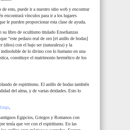
o de esto, puede ir a nuestro sitio web y encontrar
én encontrará vínculos para ir a los lugares
 que le pueden proporcionar esta clase de ayuda.
 su libro de ocultismo titulado Enseñanzas
que “este pedazo real de oro [el anillo de bodas]
r (dios) con el bajo ser (naturaleza) y la
indisoluble de lo divino con lo humano en una
ística, constituye el matrimonio hermético de los
blando de espiritismo. El anillo de bodas también
alidad del alma, y de varias deidades. Esto lo
Rings
,
os antiguos Egipcios, Griegos y Romanos con
pre tenía que ver con el espiritismo. En las