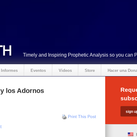
Timely and Inspiring Prophetic Analysis so you can 
Informes
Eventos
Videos
Store
Hacer una Don
Reque
 y los Adornos
subsc
Print This Post
t