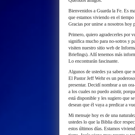
Queridos amigos:
Bienvenidos a Guarda la Fe. Es ma
que estamos viviendo en el tiempo m
Gracias por unirse a nosotros hoy 
Primero, quiero agradecerles por v
significa mucho para no-sotros y pa
visiten nuestro sitio web de Inform
Briefings). Allí tenemos más info
Lo encontrarán fascinante.
Algunos de ustedes ya saben que r
El Pastor Jeff Wehr es un poderoso
presentar. Decidí nombrar a un or
a los cuales no puedo asistir, por
está disponible y les sugiero que s
desean que él vaya a predicar a vue
Mi mensaje hoy es de una naturalez
ustedes lo que la Biblia dice respe
estos últimos días. Estamos viviend