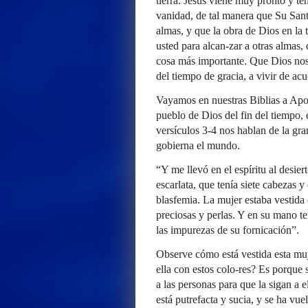
tierra. Jesús viene muy pronto y te
vanidad, de tal manera que Su Sant
almas, y que la obra de Dios en la 
usted para alcan-zar a otras almas,
cosa más importante. Que Dios nos
del tiempo de gracia, a vivir de ac
Vayamos en nuestras Biblias a Apoc
pueblo de Dios del fin del tiempo, 
versículos 3-4 nos hablan de la gran
gobierna el mundo.
“Y me llevó en el espíritu al desier
escarlata, que tenía siete cabezas 
blasfemia. La mujer estaba vestida 
preciosas y perlas. Y en su mano t
las impurezas de su fornicación”.
Observe cómo está vestida esta muje
ella con estos colo-res? Es porque
a las personas para que la sigan a e
está putrefacta y sucia, y se ha vu