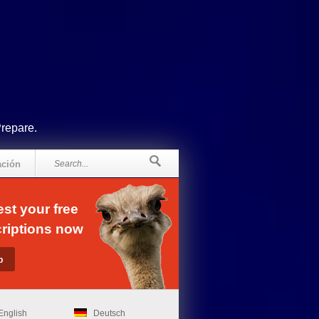
Prepare.
ación
st your free
riptions now
English
Deutsch