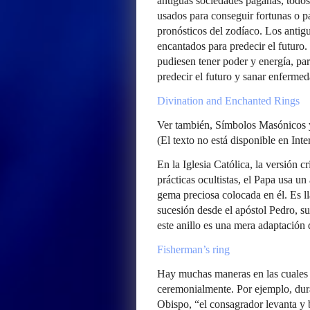
antiguas sociedades paganas, todos
usados para conseguir fortunas o p
pronósticos del zodíaco. Los antig
encantados para predecir el futuro.
pudiesen tener poder y energía, pa
predecir el futuro y sanar enfermed
Divination and Enchanted Rings
Ver también, Símbolos Masónicos y
(El texto no está disponible en Inte
En la Iglesia Católica, la versión c
prácticas ocultistas, el Papa usa u
gema preciosa colocada en él. Es l
sucesión desde el apóstol Pedro, s
este anillo es una mera adaptación
Fisherman’s ring
Hay muchas maneras en las cuales l
ceremonialmente. Por ejemplo, duran
Obispo, “el consagrador levanta y 