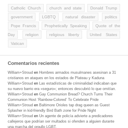
Catholic Church
church and state
Donald Trump
government
LGBTQ
natural disaster
politics
Pope Francis
Prophetically Speaking
Quote of the
Day
religion
religious liberty
United States
Vatican
Comentarios recientes
William+Stroud
en
Hombres armados musulmanes asesinan a 31
cristianos en ataques en los estados de Plateau y Kaduna
William+Stroud
en
Las estadísticas de criminalidad indicaban que
su nuevo barrio era «seguro»; entonces descubrió lo que omitían.
William+Stroud
en
Gay Communion Bread? Church Turns Their
Communion Host ‘Rainbow-Colored’ To Celebrate Pride
William+Stroud
en
Baltimore Orioles tap drag queen as Guest
Splasher in kid-friendly Bird Bath zone for Pride Night
William+Stroud
en
Un agente de policía advierte a predicadores
callejeros que podrían ser multados si ofenden a alguien durante
una marcha del orgullo LGBT.