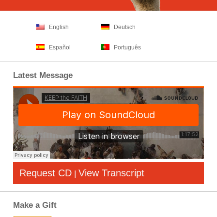
English
Deutsch
Español
Português
Latest Message
Request CD
View Transcript
|
Make a Gift