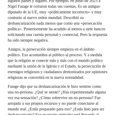
algunos países y lugares. Por ejemplo, en junio de 2023 a
Nigel Farage le cerraron todas sus cuentas. Es un antiguo
diputado de la UE, muy «políticamente incorrecto» y muy
contrario al nuevo orden mundial. Describió su
desbancarización nada menos que como una «persecución
política». Posteriormente ha acudido al menos a siete bancos
solicitando una cuenta personal y comercial. Pero la respuesta
ha sido siempre negativa.
Amigos, la persecución siempre empieza en el ámbito
político. Eso acostumbra al público al proceso. Y a medida
que la religión se conecte más y más con el mundo político
mediante la unión de la Iglesia y el Estado, la persecución de
enemigos religiosos y ciudadanos demonizados por opiniones
religiosas se convertirá en la nueva normalidad.
Farage dijo que su desbancarización le hizo sentirse como
una no-persona. ¿Qué se siente? ¿Has experimentado alguna
vez esa sensación? ¿Cómo sobrevive un no-persona? Fue
arrojado a sus propios recursos y no puede conectarse al
mundo real. ¿Estás preparado para eso? ¿Estás listo para ser
desbancarizado? Ese escenario aterrador está llegando al