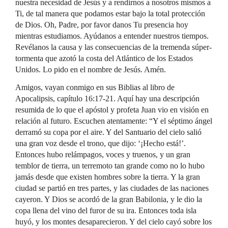
nuestra necesidad de Jesús y a rendirnos a nosotros mismos a
Ti, de tal manera que podamos estar bajo la total protección
de Dios. Oh, Padre, por favor danos Tu presencia hoy
mientras estudiamos. Ayúdanos a entender nuestros tiempos.
Revélanos la causa y las consecuencias de la tremenda súper-
tormenta que azotó la costa del Atlántico de los Estados
Unidos. Lo pido en el nombre de Jesús. Amén.
Amigos, vayan conmigo en sus Biblias al libro de
Apocalipsis, capítulo 16:17-21. Aquí hay una descripción
resumida de lo que el apóstol y profeta Juan vio en visión en
relación al futuro. Escuchen atentamente: “Y el séptimo ángel
derramó su copa por el aire. Y del Santuario del cielo salió
una gran voz desde el trono, que dijo: ‘¡Hecho está!’.
Entonces hubo relámpagos, voces y truenos, y un gran
temblor de tierra, un terremoto tan grande como no lo hubo
jamás desde que existen hombres sobre la tierra. Y la gran
ciudad se partió en tres partes, y las ciudades de las naciones
cayeron. Y Dios se acordó de la gran Babilonia, y le dio la
copa llena del vino del furor de su ira. Entonces toda isla
huyó, y los montes desaparecieron. Y del cielo cayó sobre los