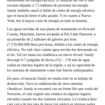
asombradas sin energía eléctrica. El huracán Ike fue el más
cercano dejando a 7,5 millones de personas sin energía.
Sandy también causó el doble de cortes de energía eléctrica
que el huracán Irene el año pasado. Y en cuanto a Nueva
York, fue el mayor corte de energía en toda su historia.
Las aguas servidas de una planta de tratamiento en Howard
County, Maryland, fueron arrojadas al Río Little Patuxent, a
un promedio de 2 millones de galones por hora
(7.570.000.000 litros por hora), debido a los cortes de energía
eléctrica. No está claro cuánta agua servida fue derramada en
el río. Tal vez hasta eso establezca un nuevo récord. Sandy
descargó 6-7 pulgadas de lluvia (152 – 178 mm de agua
caída) en muchos lugares de la región, y así la capacidad de
los sistemas de tratamiento como éste fueron sobrepasados.
De paso, el huracán Sandy no estaba solo en su trabajo de
destrucción. Tuvo la colaboración de otros sistemas
climáticos. Sandy se encontró con un frente frío que venía del
Noroeste, el cual originó una ventisca en algunos lugares
elevados cuando los dos sistemas chocaron. La ventisca hizo
caer cerca de tres pies de nieve (un metro) en algunas partes