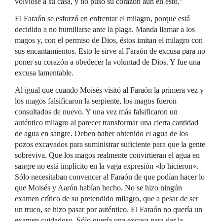
volvióse a su casa, y no puso su corazón aun en esto.”
El Faraón se esforzó en enfrentar el milagro, porque está
decidido a no humillarse ante la plaga. Manda llamar a los
magos y, con el permiso de Dios, éstos imitan el milagro con
sus encantamientos. Esto le sirve al Faraón de excusa para no
poner su corazón a obedecer la voluntad de Dios. Y fue una
excusa lamentable.
Al igual que cuando Moisés visitó al Faraón la primera vez y
los magos falsificaron la serpiente, los magos fueron
consultados de nuevo. Y una vez más falsificaron un
auténtico milagro al parecer transformar una cierta cantidad
de agua en sangre. Deben haber obtenido el agua de los
pozos excavados para suministrar suficiente para que la gente
sobreviva. Que los magos realmente convirtieran el agua en
sangre no está implícito en la vaga expresión «lo hicieron».
Sólo necesitaban convencer al Faraón de que podían hacer lo
que Moisés y Aarón habían hecho. No se hizo ningún
examen crítico de su pretendido milagro, que a pesar de ser
un truco, se hizo pasar por auténtico. El Faraón no quería un
examen cuidadoso. Sólo quería una excusa para dar la