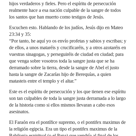
hijos verdaderos y fieles. Pero el espíritu de persecución
realmente hace a esa nación culpable de la sangre de todos
los santos que han muerto como testigos de Jesús.
Escuchen esto. Hablando de los judíos, Jesús dijo en Mateo
23:34 y 35:
“Por tanto, he aquí yo os envío profetas y sabios y escribas; y
de ellos, a unos mataréis y crucificaréis, y a otros azotaréis en
vuestras sinagogas, y perseguiréis de ciudad en ciudad; para
que venga sobre vosotros toda la sangre justa que se ha
derramado sobre la tierra, desde la sangre de Abel el justo
hasta la sangre de Zacarías hijo de Berequías, a quien
matasteis entre el templo y el altar.”
Este es el espíritu de persecución y los que tienen ese espíritu
son tan culpables de toda la sangre justa derramada a lo largo
de la historia como si ellos mismos llevaran a cabo esos
asesinatos.
El Faraón era el pontífice supremo, o el pontifex maximus de
la religión egipcia. Era un tipo el pontifex maximus de la
Babilonia espiritual (o el Papa) que vendría al final de los