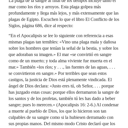
La plaga de la sangre al final de los tiempos incluye tanto el
mar como los ríos y arroyos. Esta plaga golpea más
profundamente y llega más lejos, y más extensamente que las
plagas de Egipto. Escuchen lo que el libro El Conflicto de los
Siglos, página 686, dice al respecto:
“En el Apocalipsis se lee lo siguiente con referencia a esas
mismas plagas tan temibles: «Vino una plaga mala y dañosa
sobre los hombres que tenían la señal de la bestia, y sobre los
que adoraban su imagen.» El mar «se convirtió en sangre
como de un muerto; y toda alma viviente fue muerta en el
mar.» También «los ríos; y . . ., las fuentes de las aguas, . . .
se convirtieron en sangre.» Por terribles que sean estos
castigos, la justicia de Dios está plenamente vindicada. El
ángel de Dios declara: «Justo eres tú, oh Señor, . . . porque
has juzgado estas cosas: porque ellos derramaron la sangre de
los santos y de los profetas, también tú les has dado a beber
sangre; pues lo merecen.» (Apocalipsis 16: 2-6.) Al condenar
a muerte al pueblo de Dios, los que lo hicieron son tan
culpables de su sangre como si la hubiesen derramado con
sus propias manos. Del mismo modo Cristo declaró que los