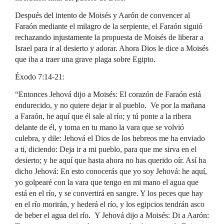
Después del intento de Moisés y Aarón de convencer al
Faraón mediante el milagro de la serpiente, el Faraón siguió
rechazando injustamente la propuesta de Moisés de liberar a
Israel para ir al desierto y adorar. Ahora Dios le dice a Moisés
que iba a traer una grave plaga sobre Egipto.
Éxodo 7:14-21:
“Entonces Jehová dijo a Moisés: El corazón de Faraón está
endurecido, y no quiere dejar ir al pueblo. Ve por la mañana
a Faraón, he aquí que él sale al río; y tú ponte a la ribera
delante de él, y toma en tu mano la vara que se volvió
culebra, y dile: Jehová el Dios de los hebreos me ha enviado
a ti, diciendo: Deja ir a mi pueblo, para que me sirva en el
desierto; y he aquí que hasta ahora no has querido oír. Así ha
dicho Jehová: En esto conocerás que yo soy Jehová: he aquí,
yo golpearé con la vara que tengo en mi mano el agua que
está en el río, y se convertirá en sangre. Y los peces que hay
en el río morirán, y hederá el río, y los egipcios tendrán asco
de beber el agua del río. Y Jehová dijo a Moisés: Di a Aarón: