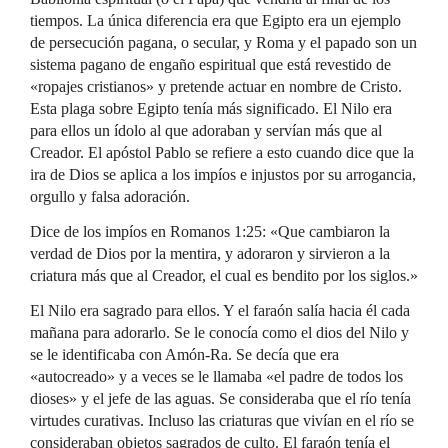
tiempos. La única diferencia era que Egipto era un ejemplo
de persecución pagana, o secular, y Roma y el papado son un
sistema pagano de engaño espiritual que está revestido de
«ropajes cristianos» y pretende actuar en nombre de Cristo.
Esta plaga sobre Egipto tenía más significado. El Nilo era
para ellos un ídolo al que adoraban y servían más que al
Creador. El apóstol Pablo se refiere a esto cuando dice que la
ira de Dios se aplica a los impíos e injustos por su arrogancia,
orgullo y falsa adoración.
Dice de los impíos en Romanos 1:25: «Que cambiaron la
verdad de Dios por la mentira, y adoraron y sirvieron a la
criatura más que al Creador, el cual es bendito por los siglos.»
El Nilo era sagrado para ellos. Y el faraón salía hacia él cada
mañana para adorarlo. Se le conocía como el dios del Nilo y
se le identificaba con Amón-Ra. Se decía que era
«autocreado» y a veces se le llamaba «el padre de todos los
dioses» y el jefe de las aguas. Se consideraba que el río tenía
virtudes curativas. Incluso las criaturas que vivían en el río se
consideraban objetos sagrados de culto. El faraón tenía el