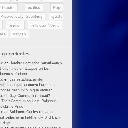
disaster
politics
Pope
Prophetically Speaking
Quote
religion
religious liberty
tes
Vatican
ios recientes
ud
en
Hombres armados musulmanes
 cristianos en ataques en los
lateau y Kaduna
ud
en
Las estadísticas de
indicaban que su nuevo barrio era
tonces descubrió lo que omitían.
ud
en
Gay Communion Bread?
 Their Communion Host ‘Rainbow-
elebrate Pride
ud
en
Baltimore Orioles tap drag
t Splasher in kid-friendly Bird Bath
e Night