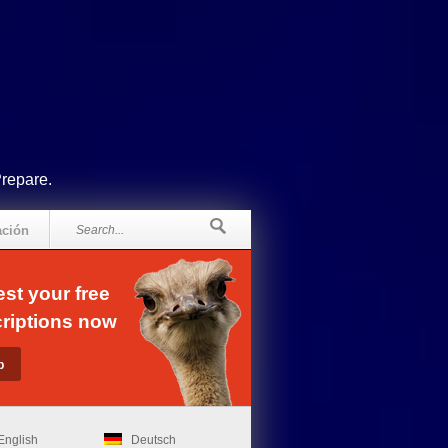
Prepare.
ación
st your free
riptions now
English
Deutsch