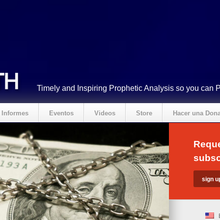
Timely and Inspiring Prophetic Analysis so you can 
Informes
Eventos
Videos
Store
Hacer una Don
Reque
subsc