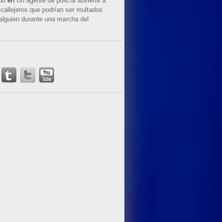
ud
en
Un agente de policía advierte a
callejeros que podrían ser multados
 alguien durante una marcha del
.