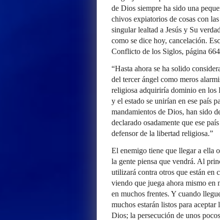
de Dios siempre ha sido una pequeñ
chivos expiatorios de cosas con las
singular lealtad a Jesús y Su verda
como se dice hoy, cancelación. Esc
Conflicto de los Siglos, página 664
“Hasta ahora se ha solido considera
del tercer ángel como meros alarmis
religiosa adquiriría dominio en los
y el estado se unirían en ese país p
mandamientos de Dios, han sido de
declarado osadamente que ese país n
defensor de la libertad religiosa.”
El enemigo tiene que llegar a ella
la gente piensa que vendrá. Al prin
utilizará contra otros que están en
viendo que juega ahora mismo en nu
en muchos frentes. Y cuando llegue
muchos estarán listos para aceptar
Dios; la persecución de unos pocos