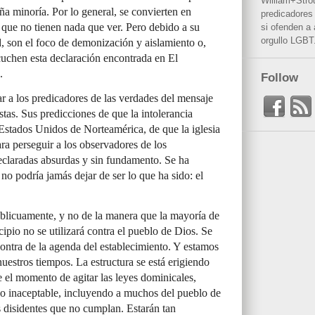
William+Stro
a minoría. Por lo general, se convierten en
predicadores 
 que no tienen nada que ver. Pero debido a su
si ofenden a
orgullo LGBT
d, son el foco de demonización y aislamiento o,
uchen esta declaración encontrada en El
.
Follow
r a los predicadores de las verdades del mensaje
tas. Sus predicciones de que la intolerancia
 Estados Unidos de Norteamérica, de que la iglesia
ara perseguir a los observadores de los
claradas absurdas y sin fundamento. Se ha
o podría jamás dejar de ser lo que ha sido: el
 oblicuamente, y no de la manera que la mayoría de
cipio no se utilizará contra el pueblo de Dios. Se
 contra de la agenda del establecimiento. Y estamos
estros tiempos. La estructura se está erigiendo
 el momento de agitar las leyes dominicales,
 lo inaceptable, incluyendo a muchos del pueblo de
 disidentes que no cumplan. Estarán tan