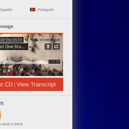
Español
Português
essage
st CD
View Transcript
|
ft
to send a check