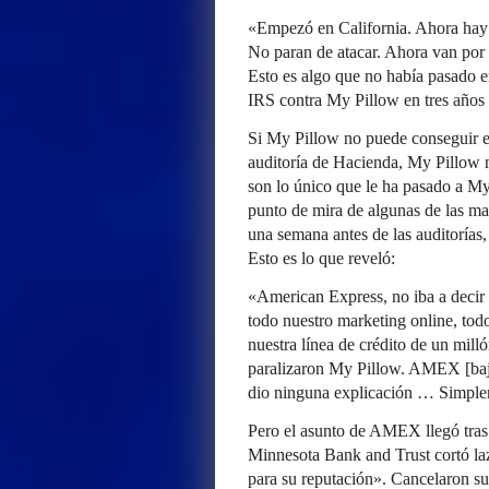
«Empezó en California. Ahora hay
No paran de atacar. Ahora van po
Esto es algo que no había pasado e
IRS contra My Pillow en tres años 
Si My Pillow no puede conseguir e
auditoría de Hacienda, My Pillow n
son lo único que le ha pasado a My
punto de mira de algunas de las ma
una semana antes de las auditorías
Esto es lo que reveló:
«American Express, no iba a decir
todo nuestro marketing online, todo
nuestra línea de crédito de un mil
paralizaron My Pillow. AMEX [bajó 
dio ninguna explicación … Simpl
Pero el asunto de AMEX llegó tras 
Minnesota Bank and Trust cortó la
para su reputación». Cancelaron s