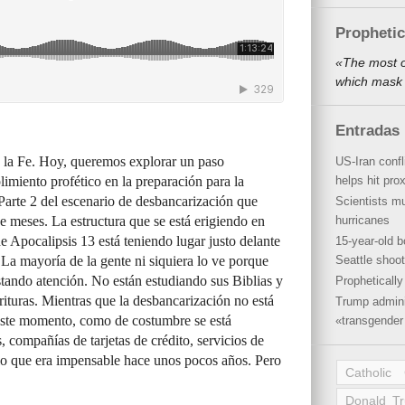
Propheti
«The most o
which mask 
Entradas 
 la Fe. Hoy, queremos explorar un paso
US-Iran conf
imiento profético en la preparación para la
helps hit pro
 Parte 2 del escenario de desbancarización que
Scientists mu
e meses. La estructura que se está erigiendo en
hurricanes
e Apocalipsis 13 está teniendo lugar justo delante
15-year-old b
La mayoría de la gente ni siquiera lo ve porque
Seattle shoot
stando atención. No están estudiando sus Biblias y
Propheticall
rituras. Mientras que la desbancarización no está
Trump admini
este momento, como de costumbre se está
«transgender 
 compañías de tarjetas de crédito, servicios de
 lo que era impensable hace unos pocos años. Pero
Catholic
Donald T