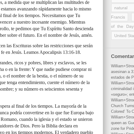
os, a medida que se multiplican las multitudes de
natural 
a, estamos avanzando rápidamente hacia lo mismo
 al final de los tiempos. Necesitamos que Tu
Francis
a vencer a nuestro incesante enemigo. Mientras
of the Day
ollo, te pedimos que Tu Espíritu Santo descienda
ber sobre el futuro. En el nombre de Jesús, amén.
United Sta
n las Escrituras sobre las restricciones que serán
 fe en Jesús. Leamos Apocalipsis 13:16-18.
Comentar
ndes, ricos y pobres, libres y esclavos, se les
William+Stro
a o en la frente: Y que nadie pudiese comprar ni
asesinan a 31
a, o el nombre de la bestia, o el número de su
estados de P
 que tenga entendimiento, cuente el número de la
William+Stro
hombre; y su número es seiscientos sesenta y
criminalidad 
«seguro»; en
William+Stro
espera al final de los tiempos. La mayoría de la
Church Turns
Colored’ To C
unca podría convertirse en lo que fue Europa bajo
William+Stro
Romano, cuando la iglesia y el estado se unieron
queen as Gues
uidores de Dios. Pero la Biblia declara en
zone for Prid
evo en los tiempos modernos. El verdadero pueblo