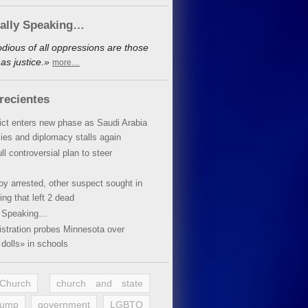
cally Speaking…
dious of all oppressions are those
as justice.»
more…
recientes
lict enters new phase as Saudi Arabia
xies and diplomacy stalls again
ll controversial plan to steer
oy arrested, other suspect sought in
ing that left 2 dead
y Speaking…
stration probes Minnesota over
dolls» in schools
 Church
church and state
rump
government
LGBTQ