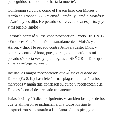
perseguidos han adorado ‘hasta la muerte’.
Confesarán su culpa, como el Faraón hizo con Moisés y
Aarón en Éxodo 9:27. «Y envió Faraón, y llamó a Moisés y
a Aarón, y les dijo: He pecado esta vez; Jehová es justo, y yo
y mi pueblo impíos».
También confesó su malvado proceder en Éxodo 10:16 y 17.
«Entonces Faraón llamó apresuradamente a Moisés y a
Aarón, y dijo: He pecado contra Jehová vuestro Dios, y
contra vosotros. Ahora, pues, te ruego que perdones mi
pecado sólo esta vez, y que ruegues al SEÑOR tu Dios que
quite de mí esta muerte.»
Incluso los magos reconocieron que «Éste es el dedo de
Dios». (Ex 8:19) Las siete últimas plagas humillarán a los
malvados y harán que confiesen su culpa y reconozcan que
Dios está con el despreciado remanente.
Isaías 60:14 y 15 dice lo siguiente. «También los hijos de los
que te afligieron se inclinarán a ti; y todos los que te
despreciaron se postrarán a las plantas de tus pies; y te