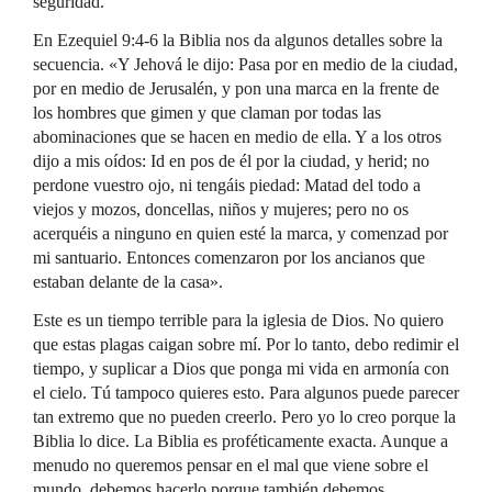
seguridad.
En Ezequiel 9:4-6 la Biblia nos da algunos detalles sobre la
secuencia. «Y Jehová le dijo: Pasa por en medio de la ciudad,
por en medio de Jerusalén, y pon una marca en la frente de
los hombres que gimen y que claman por todas las
abominaciones que se hacen en medio de ella. Y a los otros
dijo a mis oídos: Id en pos de él por la ciudad, y herid; no
perdone vuestro ojo, ni tengáis piedad: Matad del todo a
viejos y mozos, doncellas, niños y mujeres; pero no os
acerquéis a ninguno en quien esté la marca, y comenzad por
mi santuario. Entonces comenzaron por los ancianos que
estaban delante de la casa».
Este es un tiempo terrible para la iglesia de Dios. No quiero
que estas plagas caigan sobre mí. Por lo tanto, debo redimir el
tiempo, y suplicar a Dios que ponga mi vida en armonía con
el cielo. Tú tampoco quieres esto. Para algunos puede parecer
tan extremo que no pueden creerlo. Pero yo lo creo porque la
Biblia lo dice. La Biblia es proféticamente exacta. Aunque a
menudo no queremos pensar en el mal que viene sobre el
mundo, debemos hacerlo porque también debemos