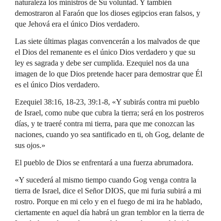
naturaleza los ministros de Su voluntad. Y también
demostraron al Faraón que los dioses egipcios eran falsos, y
que Jehová era el único Dios verdadero.
Las siete últimas plagas convencerán a los malvados de que
el Dios del remanente es el único Dios verdadero y que su
ley es sagrada y debe ser cumplida. Ezequiel nos da una
imagen de lo que Dios pretende hacer para demostrar que Él
es el único Dios verdadero.
Ezequiel 38:16, 18-23, 39:1-8, «Y subirás contra mi pueblo
de Israel, como nube que cubra la tierra; será en los postreros
días, y te traeré contra mi tierra, para que me conozcan las
naciones, cuando yo sea santificado en ti, oh Gog, delante de
sus ojos.»
El pueblo de Dios se enfrentará a una fuerza abrumadora.
«Y sucederá al mismo tiempo cuando Gog venga contra la
tierra de Israel, dice el Señor DIOS, que mi furia subirá a mi
rostro. Porque en mi celo y en el fuego de mi ira he hablado,
ciertamente en aquel día habrá un gran temblor en la tierra de