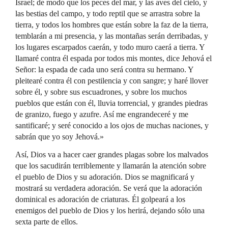
Israel; de modo que los peces del mar, y las aves del cielo, y
las bestias del campo, y todo reptil que se arrastra sobre la
tierra, y todos los hombres que están sobre la faz de la tierra,
temblarán a mi presencia, y las montañas serán derribadas, y
los lugares escarpados caerán, y todo muro caerá a tierra. Y
llamaré contra él espada por todos mis montes, dice Jehová el
Señor: la espada de cada uno será contra su hermano. Y
pleitearé contra él con pestilencia y con sangre; y haré llover
sobre él, y sobre sus escuadrones, y sobre los muchos
pueblos que están con él, lluvia torrencial, y grandes piedras
de granizo, fuego y azufre. Así me engrandeceré y me
santificaré; y seré conocido a los ojos de muchas naciones, y
sabrán que yo soy Jehová.»
Así, Dios va a hacer caer grandes plagas sobre los malvados
que los sacudirán terriblemente y llamarán la atención sobre
el pueblo de Dios y su adoración. Dios se magnificará y
mostrará su verdadera adoración. Se verá que la adoración
dominical es adoración de criaturas. Él golpeará a los
enemigos del pueblo de Dios y los herirá, dejando sólo una
sexta parte de ellos.