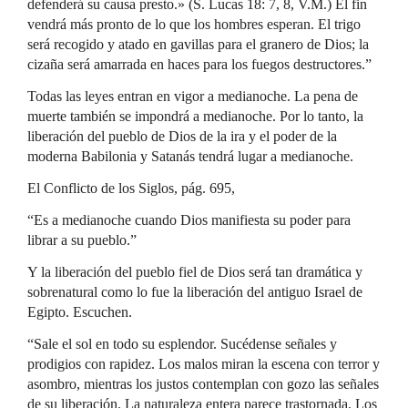
defenderá su causa presto.» (S. Lucas 18: 7, 8, V.M.) El fin
vendrá más pronto de lo que los hombres esperan. El trigo
será recogido y atado en gavillas para el granero de Dios; la
cizaña será amarrada en haces para los fuegos destructores.”
Todas las leyes entran en vigor a medianoche. La pena de
muerte también se impondrá a medianoche. Por lo tanto, la
liberación del pueblo de Dios de la ira y el poder de la
moderna Babilonia y Satanás tendrá lugar a medianoche.
El Conflicto de los Siglos, pág. 695,
“Es a medianoche cuando Dios manifiesta su poder para
librar a su pueblo.”
Y la liberación del pueblo fiel de Dios será tan dramática y
sobrenatural como lo fue la liberación del antiguo Israel de
Egipto. Escuchen.
“Sale el sol en todo su esplendor. Sucédense señales y
prodigios con rapidez. Los malos miran la escena con terror y
asombro, mientras los justos contemplan con gozo las señales
de su liberación. La naturaleza entera parece trastornada. Los