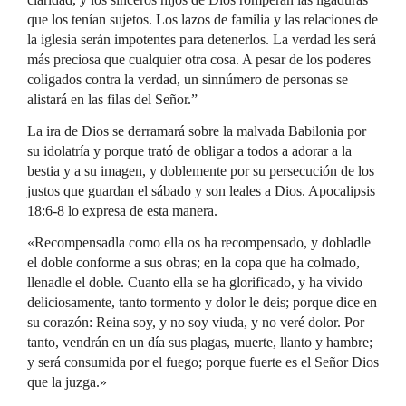
que los tenían sujetos. Los lazos de familia y las relaciones de
la iglesia serán impotentes para detenerlos. La verdad les será
más preciosa que cualquier otra cosa. A pesar de los poderes
coligados contra la verdad, un sinnúmero de personas se
alistará en las filas del Señor.”
La ira de Dios se derramará sobre la malvada Babilonia por
su idolatría y porque trató de obligar a todos a adorar a la
bestia y a su imagen, y doblemente por su persecución de los
justos que guardan el sábado y son leales a Dios. Apocalipsis
18:6-8 lo expresa de esta manera.
«Recompensadla como ella os ha recompensado, y dobladle
el doble conforme a sus obras; en la copa que ha colmado,
llenadle el doble. Cuanto ella se ha glorificado, y ha vivido
deliciosamente, tanto tormento y dolor le deis; porque dice en
su corazón: Reina soy, y no soy viuda, y no veré dolor. Por
tanto, vendrán en un día sus plagas, muerte, llanto y hambre;
y será consumida por el fuego; porque fuerte es el Señor Dios
que la juzga.»