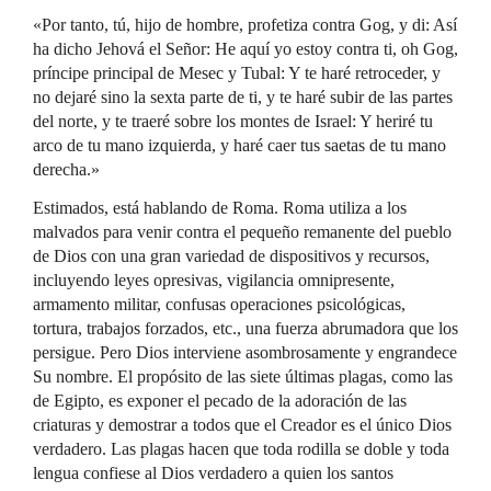
«Por tanto, tú, hijo de hombre, profetiza contra Gog, y di: Así
ha dicho Jehová el Señor: He aquí yo estoy contra ti, oh Gog,
príncipe principal de Mesec y Tubal: Y te haré retroceder, y
no dejaré sino la sexta parte de ti, y te haré subir de las partes
del norte, y te traeré sobre los montes de Israel: Y heriré tu
arco de tu mano izquierda, y haré caer tus saetas de tu mano
derecha.»
Estimados, está hablando de Roma. Roma utiliza a los
malvados para venir contra el pequeño remanente del pueblo
de Dios con una gran variedad de dispositivos y recursos,
incluyendo leyes opresivas, vigilancia omnipresente,
armamento militar, confusas operaciones psicológicas,
tortura, trabajos forzados, etc., una fuerza abrumadora que los
persigue. Pero Dios interviene asombrosamente y engrandece
Su nombre. El propósito de las siete últimas plagas, como las
de Egipto, es exponer el pecado de la adoración de las
criaturas y demostrar a todos que el Creador es el único Dios
verdadero. Las plagas hacen que toda rodilla se doble y toda
lengua confiese al Dios verdadero a quien los santos