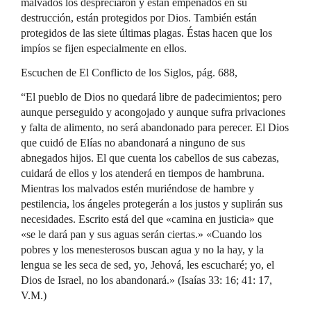
malvados los despreciaron y están empeñados en su
destrucción, están protegidos por Dios. También están
protegidos de las siete últimas plagas. Éstas hacen que los
impíos se fijen especialmente en ellos.
Escuchen de El Conflicto de los Siglos, pág. 688,
“El pueblo de Dios no quedará libre de padecimientos; pero
aunque perseguido y acongojado y aunque sufra privaciones
y falta de alimento, no será abandonado para perecer. El Dios
que cuidó de Elías no abandonará a ninguno de sus
abnegados hijos. El que cuenta los cabellos de sus cabezas,
cuidará de ellos y los atenderá en tiempos de hambruna.
Mientras los malvados estén muriéndose de hambre y
pestilencia, los ángeles protegerán a los justos y suplirán sus
necesidades. Escrito está del que «camina en justicia» que
«se le dará pan y sus aguas serán ciertas.» «Cuando los
pobres y los menesterosos buscan agua y no la hay, y la
lengua se les seca de sed, yo, Jehová, les escucharé; yo, el
Dios de Israel, no los abandonará.» (Isaías 33: 16; 41: 17,
V.M.)