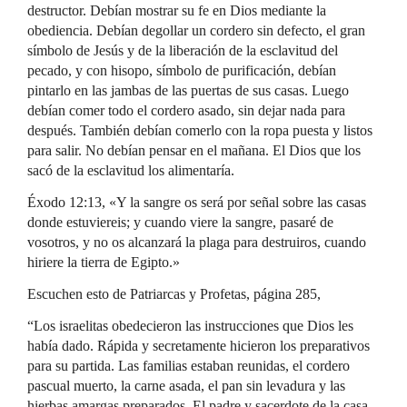
destructor. Debían mostrar su fe en Dios mediante la
obediencia. Debían degollar un cordero sin defecto, el gran
símbolo de Jesús y de la liberación de la esclavitud del
pecado, y con hisopo, símbolo de purificación, debían
pintarlo en las jambas de las puertas de sus casas. Luego
debían comer todo el cordero asado, sin dejar nada para
después. También debían comerlo con la ropa puesta y listos
para salir. No debían pensar en el mañana. El Dios que los
sacó de la esclavitud los alimentaría.
Éxodo 12:13, «Y la sangre os será por señal sobre las casas
donde estuviereis; y cuando viere la sangre, pasaré de
vosotros, y no os alcanzará la plaga para destruiros, cuando
hiriere la tierra de Egipto.»
Escuchen esto de Patriarcas y Profetas, página 285,
“Los israelitas obedecieron las instrucciones que Dios les
había dado. Rápida y secretamente hicieron los preparativos
para su partida. Las familias estaban reunidas, el cordero
pascual muerto, la carne asada, el pan sin levadura y las
hierbas amargas preparados. El padre y sacerdote de la casa