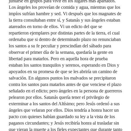
juntarse en grupos para vivir en los lugares más apartados.
Los ángeles los proveían de comida y agua, mientras que los
impíos sufrían hambre y sed. Vi después que los magnates de
la tierra consultaban entre sí, y Satanás y sus ángeles estaban
atareados en torno de ellos. Vi un edicto del que se
repartieron ejemplares por distintas partes de la tierra, el cual
ordenaba que si dentro de determinado plazo no renunciaban
los santos a su fe peculiar y prescindían del sábado para
observar el primer día de la semana, quedaría la gente en
libertad para matarlos. Pero en aquella hora de prueba
estaban los santos tranquilos y serenos, esperando en Dios y
apoyados en su promesa de que se les abriría un camino de
salvación. En algunos puntos los malvados se precipitaron
contra los santos para matarlos antes de que venciese el plazo
señalado en el edicto; pero ángeles en la persona de guerreros
pelearon por ellos. Satanás quería tener el privilegio de
exterminar a los santos del Altísimo; pero Jesús ordenó a sus
ángeles que velaran por ellos. Dios tendría a honra hacer un
pacto con quienes habían guardado su ley a la vista de los
paganos circundantes; y Jesús recibiría honra al trasladar sin
que vieran la muerte a los fieles expectantes que durante tanto