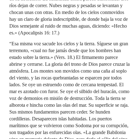
ríos dejan de correr. Nubes negras y pesadas se levantan y
chocan unas con otras. En medio de los cielos conmovidos
hay un claro de gloria indescriptible, de donde baja la voz de
Dios semejante al ruido de muchas aguas, diciendo: «Hecho
es.» (Apocalipsis 16: 17.)
“Esa misma voz sacude los cielos y la tierra. Síguese un gran
terremoto, «cual no fue jamás desde que los hombres han
estado sobre la tierra.» (Vers. 18.) El firmamento parece
abrirse y cerrarse. La gloria del trono de Dios parece cruzar la
atmósfera. Los montes son movidos como una caña al soplo
del viento, y las rocas quebrantadas se esparcen por todos
lados. Se oye un estruendo como de cercana tempestad. El
mar es azotado con furor. Se oye el silbido del huracán, como
voz de demonios en misión de destrucción. Toda la tierra se
alborota e hincha como las olas del mar. Su superficie se raja.
Sus mismos fundamentos parecen ceder. Se hunden
cordilleras. Desaparecen islas habitadas. Los puertos
marítimos que se volvieron como Sodoma por su corrupción,
son tragados por las enfurecidas olas. «La grande Babilonia