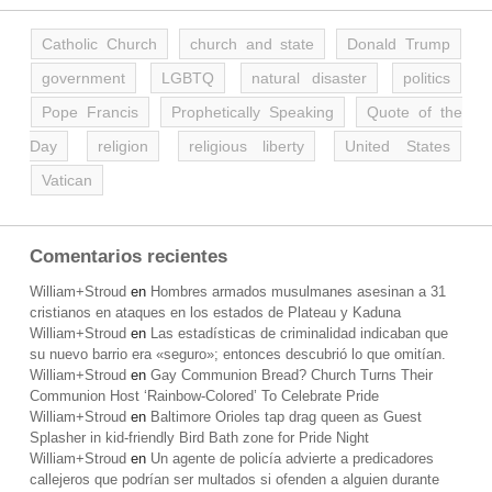
Catholic Church
church and state
Donald Trump
government
LGBTQ
natural disaster
politics
Pope Francis
Prophetically Speaking
Quote of the
Day
religion
religious liberty
United States
Vatican
Comentarios recientes
William+Stroud
en
Hombres armados musulmanes asesinan a 31
cristianos en ataques en los estados de Plateau y Kaduna
William+Stroud
en
Las estadísticas de criminalidad indicaban que
su nuevo barrio era «seguro»; entonces descubrió lo que omitían.
William+Stroud
en
Gay Communion Bread? Church Turns Their
Communion Host ‘Rainbow-Colored’ To Celebrate Pride
William+Stroud
en
Baltimore Orioles tap drag queen as Guest
Splasher in kid-friendly Bird Bath zone for Pride Night
William+Stroud
en
Un agente de policía advierte a predicadores
callejeros que podrían ser multados si ofenden a alguien durante