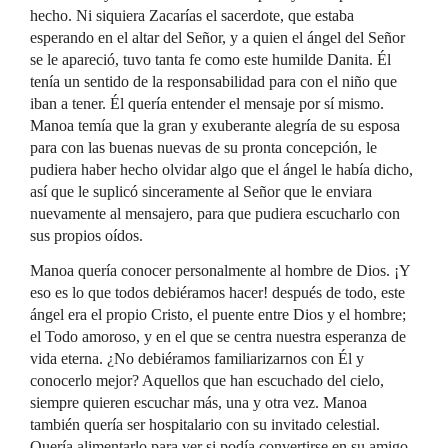
hecho. Ni siquiera Zacarías el sacerdote, que estaba
esperando en el altar del Señor, y a quien el ángel del Señor
se le apareció, tuvo tanta fe como este humilde Danita. Él
tenía un sentido de la responsabilidad para con el niño que
iban a tener. Él quería entender el mensaje por sí mismo.
Manoa temía que la gran y exuberante alegría de su esposa
para con las buenas nuevas de su pronta concepción, le
pudiera haber hecho olvidar algo que el ángel le había dicho,
así que le suplicó sinceramente al Señor que le enviara
nuevamente al mensajero, para que pudiera escucharlo con
sus propios oídos.
Manoa quería conocer personalmente al hombre de Dios. ¡Y
eso es lo que todos debiéramos hacer! después de todo, este
ángel era el propio Cristo, el puente entre Dios y el hombre;
el Todo amoroso, y en el que se centra nuestra esperanza de
vida eterna. ¿No debiéramos familiarizarnos con Él y
conocerlo mejor? Aquellos que han escuchado del cielo,
siempre quieren escuchar más, una y otra vez. Manoa
también quería ser hospitalario con su invitado celestial.
Quería alimentarlo para ver si podía convertirse en su amigo.