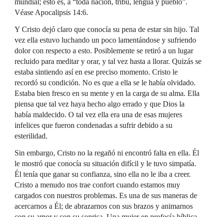
mundial; esto es, a “toda nación, tribu, lengua y pueblo”.
Véase Apocalipsis 14:6.
Y Cristo dejó claro que conocía su pena de estar sin hijo. Tal
vez ella estuvo luchando un poco lamentándose y sufriendo
dolor con respecto a esto. Posiblemente se retiró a un lugar
recluido para meditar y orar, y tal vez hasta a llorar. Quizás se
estaba sintiendo así en ese preciso momento. Cristo le
recordó su condición. No es que a ella se le había olvidado.
Estaba bien fresco en su mente y en la carga de su alma. Ella
piensa que tal vez haya hecho algo errado y que Dios la
había maldecido. O tal vez ella era una de esas mujeres
infelices que fueron condenadas a sufrir debido a su
esterilidad.
Sin embargo, Cristo no la regañó ni encontró falta en ella. Él
le mostró que conocía su situación difícil y le tuvo simpatía.
Él tenía que ganar su confianza, sino ella no le iba a creer.
Cristo a menudo nos trae confort cuando estamos muy
cargados con nuestros problemas. Es una de sus maneras de
acercarnos a Él; de abrazarnos con sus brazos y animarnos
con su amor y con su sonrisa. Una mujer en profecía bíblica