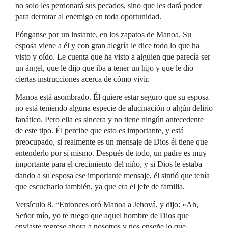
no solo les perdonará sus pecados, sino que les dará poder
para derrotar al enemigo en toda oportunidad.
Pónganse por un instante, en los zapatos de Manoa. Su
esposa viene a él y con gran alegría le dice todo lo que ha
visto y oído. Le cuenta que ha visto a alguien que parecía ser
un ángel, que le dijo que iba a tener un hijo y que le dio
ciertas instrucciones acerca de cómo vivir.
Manoa está asombrado. Él quiere estar seguro que su esposa
no está teniendo alguna especie de alucinación o algún delirio
fanático. Pero ella es sincera y no tiene ningún antecedente
de este tipo. Él percibe que esto es importante, y está
preocupado, si realmente es un mensaje de Dios él tiene que
entenderlo por sí mismo. Después de todo, un padre es muy
importante para el crecimiento del niño, y si Dios le estaba
dando a su esposa ese importante mensaje, él sintió que tenía
que escucharlo también, ya que era el jefe de familia.
Versículo 8. “Entonces oró Manoa a Jehová, y dijo: «Ah,
Señor mío, yo te ruego que aquel hombre de Dios que
enviaste regrese ahora a nosotros y nos enseñe lo que