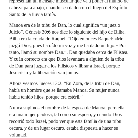
representan un mensaje muscular que va a poner al mundo de
cabeza para abajo, cuando sea dado con el fuego del Espíritu
Santo de la lluvia tardía.
Manoa era de la tribu de Dan, lo cual significa “un juez o
Juicio”. Génesis 30:6 nos dice lo siguiente del hijo de Bilha.
Bilha era la criada de Raquel. “Dijo entonces Raquel: «Me
juzgó Dios, pues ha oído mi voz y me ha dado un hijo.» Por
tanto, llamó su nombre Dan.”. Dan quedaba cerca de Filistea.
Y cuán correcto era que Dios levantara a alguien de la tribu
de Dan para juzgar a los Filisteos y librar a Israel, porque
Jesucristo y la liberación van juntos.
Ahora veamos Jueces 13:2. “En Zora, de la tribu de Dan,
había un hombre que se llamaba Manoa. Su mujer nunca
había tenido hijos, porque era estéril.”
Nunca supimos el nombre de la esposa de Manoa, pero ella
era una mujer piadosa, tal como su esposo, y cuando Dios
recorrió todo Israel, pudo ver que esta familia de una tribu
oscura, y de un lugar oscuro, estaba dispuesta a hacer su
voluntad.